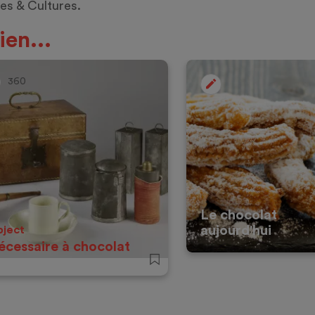
es & Cultures.
ien...
360
Le chocolat
igine
aujourd'hui
ject
écessaire à chocolat
ate
re-block-comments