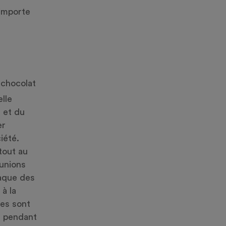
’importe
 chocolat
lle
e et du
er
iété.
tout au
éunions
iaque des
à la
tes sont
e pendant