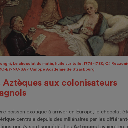
Longhi, Le chocolat du matin, huile sur toile, 1775-1780, Cà Rezzoni
CC-BY-NC-SA / Canopé Académie de Strasbourg
 Aztèques aux colonisateurs
agnols
re boisson exotique à arriver en Europe, le chocolat ét
rique centrale depuis des millénaires par les différent
tions qui s’y sont succédé. Les
Aztèques
l’avaient en 