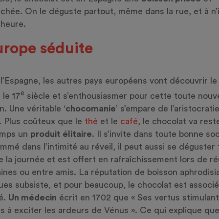
chée. On le déguste partout, même dans la rue, et à n
 heure.
urope séduite
l’Espagne, les autres pays européens vont découvrir le
e
 le 17
siècle et s’enthousiasmer pour cette toute nouve
n. Une véritable ‘
chocomanie
’ s’empare de l’aristocrati
. Plus coûteux que le
thé
et le
café
, le chocolat va rest
emps un
produit élitaire
. Il s’invite dans toute bonne soc
mé dans l’intimité au réveil, il peut aussi se déguster 
e la journée et est offert en rafraîchissement lors de r
nes ou entre amis. La réputation de boisson aphrodis
es subsiste, et pour beaucoup, le chocolat est associé 
é.
Un médecin
écrit en 1702 que « Ses vertus stimulan
s à exciter les ardeurs de Vénus ». Ce qui explique qu