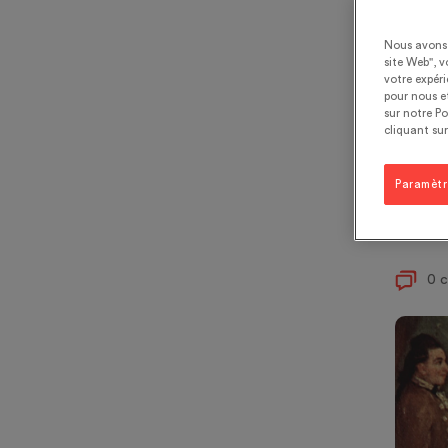
Lor
d’A
Nous avons 
site Web", v
Esp
votre expér
pour nous et
et 
sur notre Po
cliquant sur
sur
eng
Paramètr
les
0 