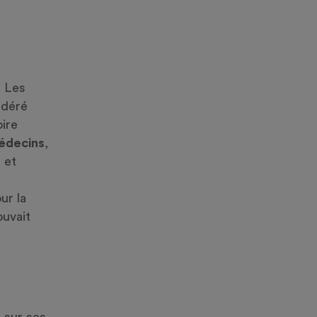
. Les
idéré
ire
édecins
,
 et
ur la
ouvait
t sur ses