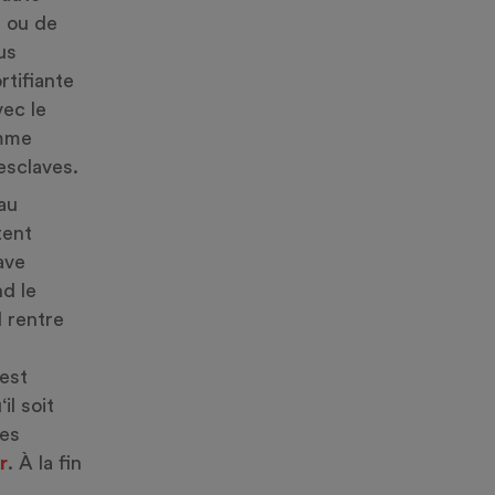
s
ou de
us
tifiante
vec le
omme
esclaves.
au
tent
ave
nd le
l rentre
 est
il soit
res
r
. À la fin