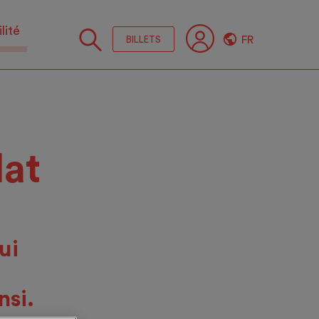
lité
FR
BILLETS
Suive
nous
lat
ui
nsi.