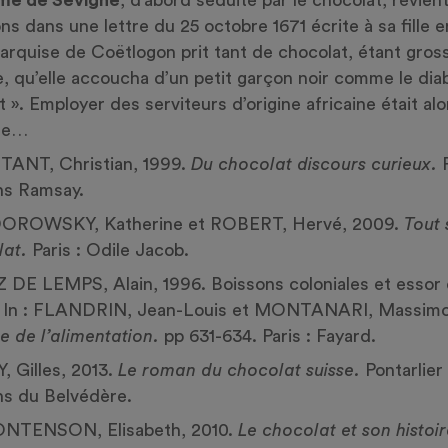
ons dans une lettre du 25 octobre 1671 écrite à sa fille e
arquise de Coëtlogon prit tant de chocolat, étant gros
, qu’elle accoucha d’un petit garçon noir comme le diab
 ». Employer des serviteurs d’origine africaine était alo
de…
ANT, Christian, 1999.
Du chocolat discours curieux.
ns Ramsay.
ROWSKY, Katherine et ROBERT, Hervé, 2009.
Tout 
lat.
Paris : Odile Jacob.
DE LEMPS, Alain, 1996. Boissons coloniales et essor
. In : FLANDRIN, Jean-Louis et MONTANARI, Massimo
re de l’alimentation.
pp 631-634. Paris : Fayard.
 Gilles, 2013.
Le roman du chocolat suisse.
Pontarlier 
ns du Belvédère.
NTENSON, Elisabeth, 2010.
Le chocolat et son histoir