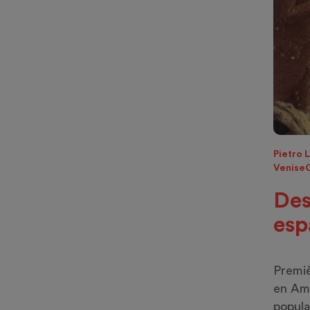
Pietro 
Venise
Des
esp
Premiè
en Amé
popula