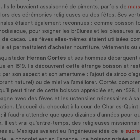
. Ils le buvaient assaisonné de piments, parfois de
maï
, lors des cérémonies religieuses ou des fêtes. Ses vert
nales étaient également reconnues : comme boisson for
rodisiaque, pour soigner les brûlures et les blessures a
 de cacao. Les fèves elles-mêmes étaient utilisées c
e et permettaient d’acheter nourriture, vêtements ou 
nquistador
Hernan Cortés
et ses hommes débarquent 
e en 1519. Ils découvrent cette étrange boisson et res
s par son aspect et son amertume : l’ajout de sirop d’ag
orant naturel) ou de miel va l’améliorer. Cortés compre
 qu’il peut tirer de cette boisson appréciée et, en 1528, i
agne avec des fèves et les ustensiles nécessaires à sa
ation. L’accueil du chocolat à la cour de Charles-Quint
 ; il faudra attendre quelques dizaines d’années pour qu‘
. Il est vrai qu’entre-temps, des religieuses missionnai
lées au Mexique avaient eu l’ingénieuse idée de le
sucre
cle, le chocolat est en Espagne une
boisson prisée
et