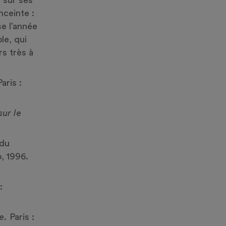
nceinte :
se l’année
le, qui
rs très à
Paris :
sur le
 du
, 1996.
:
e.
Paris :