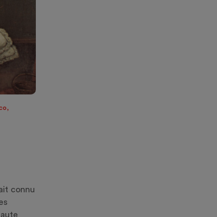
co,
ait connu
es
haute