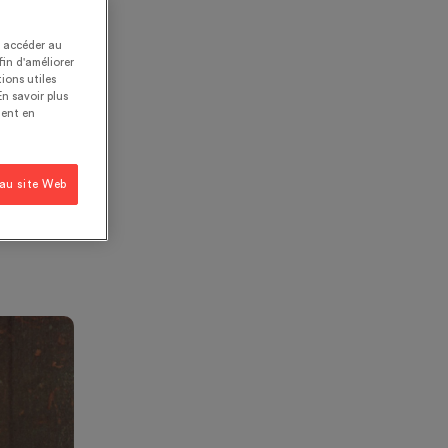
t accéder au
fin d'améliorer
its
ions utiles
En savoir plus
t
ent en
able
 dans
 au site Web
té.