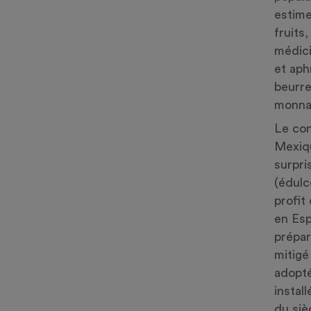
estime
fruits
médici
et aph
beurre
monnai
Le co
Mexiqu
surpri
(édulc
profit
en Esp
prépar
mitigé
adopté
instal
du siè