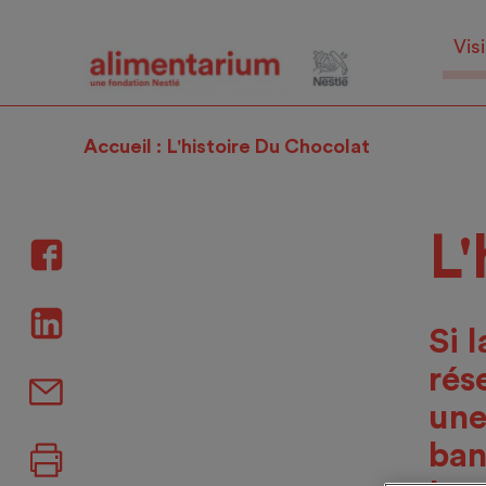
Skip
to
Visi
main
content
Accueil
L'histoire Du Chocolat
L'
Si 
rés
une
ban