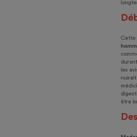
longte
Déb
Cette 
homm
comme 
durant
les av
nuirai
médici
digest
être b
Des
Madam