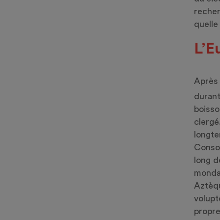
recher
quelle
L’E
Après 
durant
boisso
clergé
longt
Consom
long d
mondai
Aztèqu
volupt
propre