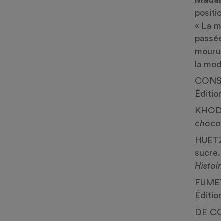
positi
« La m
passée
mourut
la mo
CONST
Éditio
KHODO
choco
HUETZ 
sucre
Histoi
FUMEY,
Éditio
DE CO