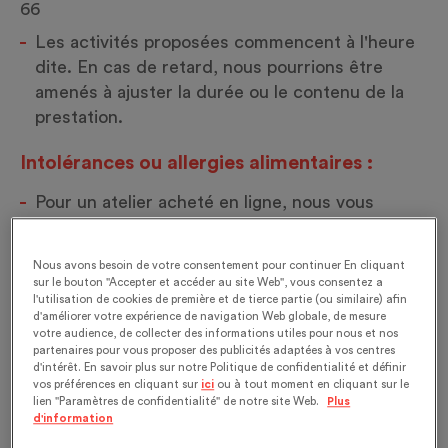
66
Les activités proposées commencent à l'heure
dite. En cas de retard, nous pourrions être
amenés à ajuster la durée ou le contenu de la
prestation.
Intolérances ou allergies alimentaires :
Pour un atelier acheté en ligne, nous vous
prions de bien vouloir nous contacter par e-mail
à
reservation@alimentarium.org
, au moins 10
Nous avons besoin de votre consentement pour continuer En cliquant
jours ouvrables avant la date prévue.
sur le bouton "Accepter et accéder au site Web", vous consentez a
l'utilisation de cookies de première et de tierce partie (ou similaire) afin
Pour un atelier privé, nous vous invitons à nous
d'améliorer votre expérience de navigation Web globale, de mesure
contacter par e-mail à
event@alimentarium.org
,
votre audience, de collecter des informations utiles pour nous et nos
partenaires pour vous proposer des publicités adaptées à vos centres
au moins 10 jours ouvrables avant la date
d'intérêt. En savoir plus sur notre Politique de confidentialité et définir
convenue.
vos préférences en cliquant sur
ici
ou à tout moment en cliquant sur le
lien "Paramètres de confidentialité" de notre site Web.
Plus
d'information
Espace JuniorAcademy :