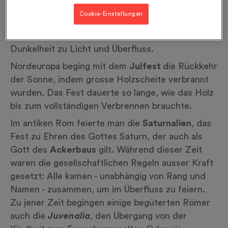
Ende der langen Nächte und die schrittweise
Cookie-Einstellungen
Verlängerung der Tage. Heidnische Völker
feierten in alter Zeit diesen Wechsel von der
Dunkelheit zu Licht und Überfluss.
Nordeuropa beging mit dem
Julfest
die Rückkehr
der Sonne, indem grosse Holzscheite verbrannt
wurden. Das Fest dauerte so lange, wie das Holz
bis zum vollständigen Verbrennen brauchte.
Im antiken Rom feierte man die
Saturnalien
, das
Fest zu Ehren des Gottes Saturn, der auch als
Gott des
Ackerbaus
gilt. Während dieser Zeit
waren die gesellschaftlichen Regeln ausser Kraft
gesetzt: Alle kamen - unabhängig von Rang und
Namen - zusammen, um im Überfluss zu feiern.
Zu jener Zeit begingen einige begüterten Römer
auch die
Juvenalia
, den Übergang von der