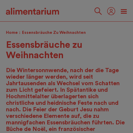
Skip
to
main
Folgen
content
Sie
Home
Essensbräuche Zu Weihnachten
uns
Essensbräuche zu
Weihnachten
Die Wintersonnwende, nach der die Tage
wieder länger werden, wird seit
Jahrtausenden als Wechsel vom Schatten
zum Licht gefeiert. In Spätantike und
Hochmittelalter überlagerten sich
christliche und heidnische Feste nach und
nach. Die Feier der Geburt Jesu nahm
verschiedene Elemente auf, die zu
mannigfachen Essensbräuchen führten. Die
Bûche de Noël, ein französischer