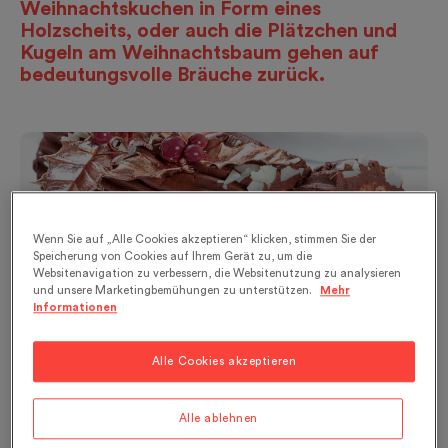
Weihnachtskuchen in Form eines
Holzscheits, oder auch die Plätzchen und
Kugeln am Weihnachtsbaum gehen auf
bedeutungsvolle Bräuche zurück.
Wenn Sie auf „Alle Cookies akzeptieren“ klicken, stimmen Sie der
Speicherung von Cookies auf Ihrem Gerät zu, um die
Websitenavigation zu verbessern, die Websitenutzung zu analysieren
und unsere Marketingbemühungen zu unterstützen.
Mehr
Informationen
©Shutterstock / g215 - Bûche de Noël (Franz.
Weihnachtskuchen in Holzscheit-Form)
Alle Cookies akzeptieren
Der Winter ist eine Zeit der Feste und
Bräuche.
Alle ablehnen
Die
Sonnwende am 21. Dezember
markiert das