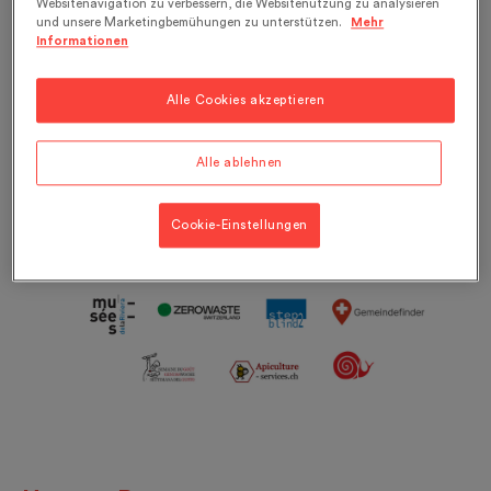
Websitenavigation zu verbessern, die Websitenutzung zu analysieren
Ausstellungen und Veranstaltungen engagieren.
und unsere Marketingbemühungen zu unterstützen.
Mehr
Informationen
Wir drücken ihnen an dieser Stelle unseren Dank
aus.
Alle Cookies akzeptieren
Alle ablehnen
Cookie-Einstellungen