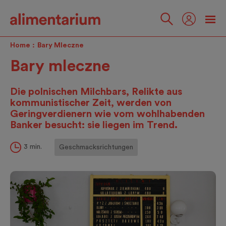
Skip
to
main
Folgen
content
Sie
Home
Bary Mleczne
uns
Bary mleczne
Die polnischen Milchbars, Relikte aus
kommunistischer Zeit, werden von
Geringverdienern wie vom wohlhabenden
Banker besucht: sie liegen im Trend.
3 min.
Geschmacksrichtungen