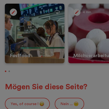
4 min.
Fastfood
Milchverarbeit
Mögen Sie diese Seite?
Yes, of course !
Nein ...