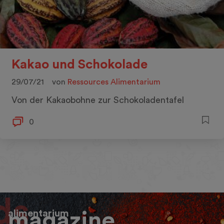
Kakao und Schokolade
29/07/21
von
Ressources Alimentarium
Von der Kakaobohne zur Schokoladentafel
0
alimentarium
magazine