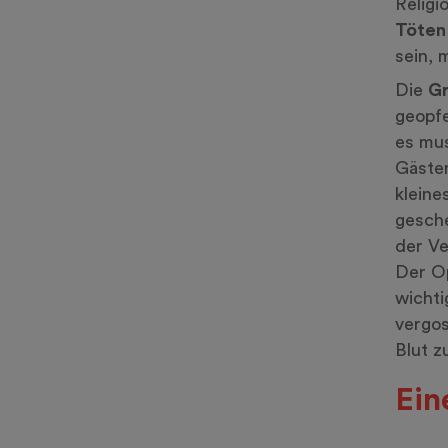
Religi
Töten
sein, 
Die
G
geopfe
es mus
Gäst
kleine
gesch
der Ve
Der Op
wichti
vergos
Blut z
Ein