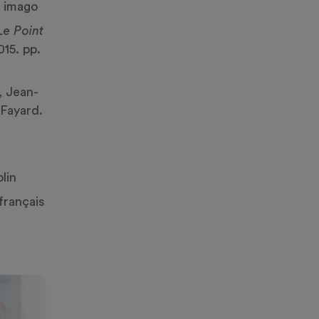
s imago
Le Point
015. pp.
n, Jean-
 Fayard.
lin
 français