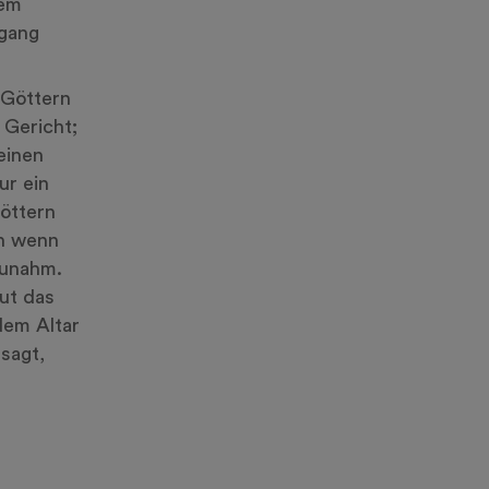
dem
rgang
 Göttern
 Gericht;
einen
ur ein
Göttern
ch wenn
zunahm.
lut das
dem Altar
sagt,