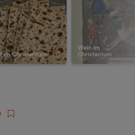
Wein im
t im Christentum
Christentum
0