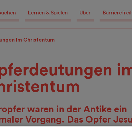
suchen
Lernen & Spielen
Über
Barrierefrei
ungen Im Christentum
pferdeutungen i
hristentum
ropfer waren in der Antike ein
maler Vorgang. Das Opfer Jes
chbrach diese Praxis und erset