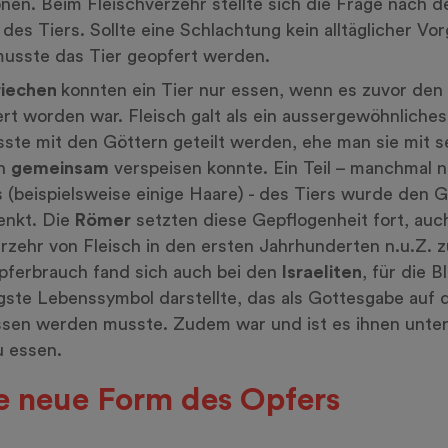
onen. Beim Fleischverzehr stellte sich die Frage nach 
des Tiers. Sollte eine Schlachtung kein alltäglicher Vo
musste das Tier geopfert werden.
riechen
konnten ein Tier nur essen, wenn es zuvor den
rt worden war. Fleisch galt als ein aussergewöhnliches
ste mit den Göttern geteilt werden, ehe man sie mit s
en
gemeinsam
verspeisen konnte. Ein Teil – manchmal n
s (beispielsweise einige Haare) - des Tiers wurde den 
enkt. Die
Römer
setzten diese Gepflogenheit fort, au
rzehr von Fleisch in den ersten Jahrhunderten n.u.Z. 
ferbrauch fand sich auch bei den
Israeliten
, für die B
gste Lebenssymbol darstellte, das als Gottesgabe auf 
sen werden musste. Zudem war und ist es ihnen unter
u essen.
e neue Form des Opfers