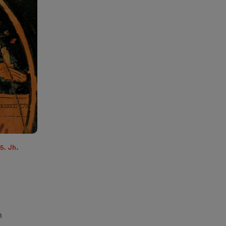
5. Jh.
n