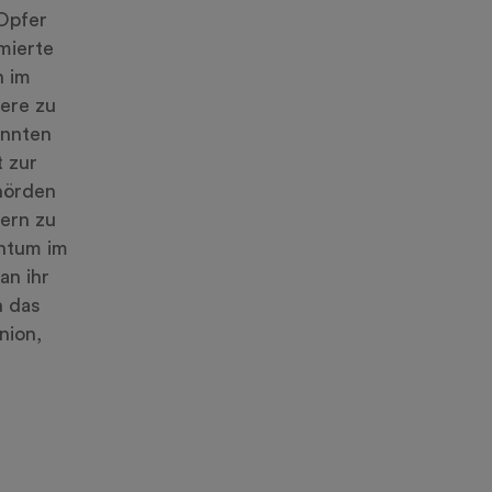
Opfer
mierte
n im
iere zu
annten
t zur
ehörden
tern zu
entum im
an ihr
n das
nion,