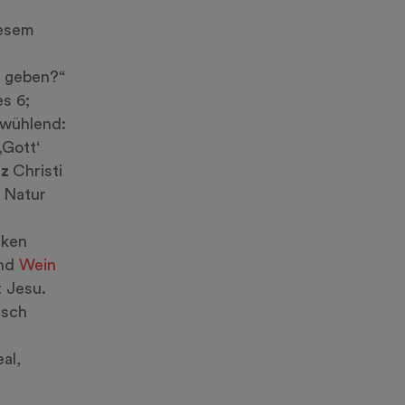
iesem
n geben?“
s 6;
fwühlend:
‚Gott‘
nz
Christi
r Natur
iken
nd
Wein
t Jesu.
isch
al,