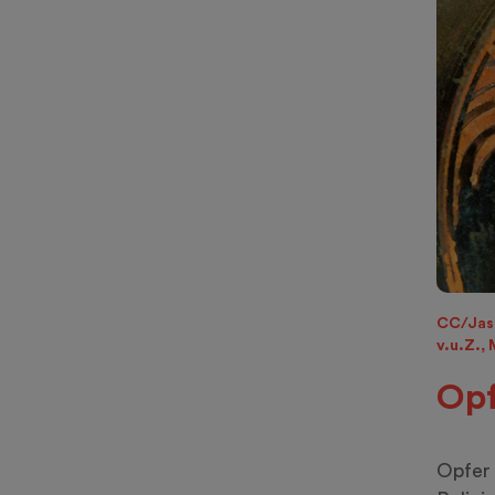
CC/Jast
v.u.Z.,
Opf
Opfer