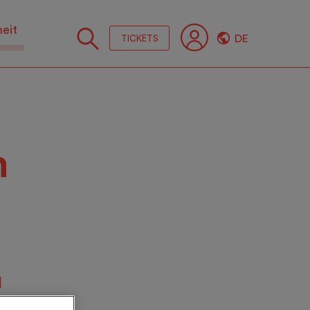
heit
DE
TICKETS
Folge
Sie
uns
m
u
zte