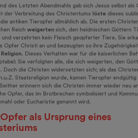
d des Letzten Abendmahls gab sich Jesus selbst als 
it der Verbreitung des Christentums
löste
dieses subli
die antiken Tieropfer allmählich ab. Die ersten Christe
chen Reich
weigerten
sich, den heidnischen Göttern T
 und verzehrten kein Fleisch geopferter Tiere. Sie erk
s Opfer Christi an und bezeugten so ihre Zugehörigkei
Religion
. Dieses Verhalten war für die kaiserlichen B
ptabel: Sie verfolgten alle, die sich weigerten, den Göt
. Doch die Christen widersetzten sich; als das Christ
 n.u.Z. Staatsreligion wurde, kamen Tieropfer endgültig 
 Seither erinnern sich die Christen immer wieder neu a
che Opfer, das im Brotbrechen symbolisiert und Kommu
ahl oder Eucharistie genannt wird.
 Opfer als Ursprung eines
teriums