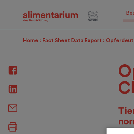
Skip
to
Be
main
content
Home
Fact Sheet Data Export
Opferdeut
O
C
Tie
nor
dur