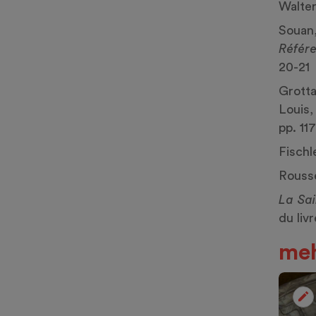
Walter
Souan,
Référe
20-21
Grotta
Louis
pp. 11
Fischl
Rouss
La Sai
du livr
meh