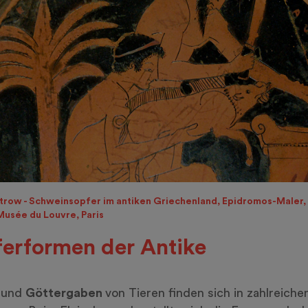
row - Schweinsopfer im antiken Griechenland, Epidromos-Maler, 
 Musée du Louvre, Paris
erformen der Antike
 und
Göttergaben
von Tieren finden sich in zahlreiche