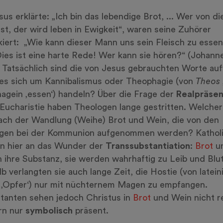
sus erklärte: „Ich bin das lebendige Brot, ... Wer von d
sst, der wird leben in Ewigkeit“, waren seine Zuhörer
iert: „Wie kann dieser Mann uns sein Fleisch zu esse
ies ist eine harte Rede! Wer kann sie hören?“ (Johanne
. Tatsächlich sind die von Jesus gebrauchten Worte au
 es sich um Kannibalismus oder Theophagie (von
Theos
agein ‚essen‘) handeln? Über die Frage der
Realpräse
 Eucharistie haben Theologen lange gestritten. Welche
ach der Wandlung (Weihe) Brot und Wein, die von den
igen bei der Kommunion aufgenommen werden? Kathol
n hier an das Wunder der
Transsubstantiation
:
Brot
u
 ihre Substanz, sie werden wahrhaftig zu Leib und Blu
b verlangten sie auch lange Zeit, die Hostie (von latein
a
‚Opfer‘) nur mit nüchternem Magen zu empfangen.
tanten sehen jedoch Christus in
Brot
und Wein nicht re
rn nur
symbolisch
präsent.