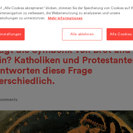
 bekannten Ausdeutungen. In 
f „Alle Cookies akzeptieren“ klicken, stimmen Sie der Speicherung von Cookies auf I
itenavigation zu verbessern, die Websitenutzung zu analysieren und unsere
istlichen Eucharistie wird dies
emühungen zu unterstützen.
Mehr Informationen
er nachvollzogen, wenn auch 
instellungen
Alle ablehnen
Alle Cookies
erpretation uneinheitlich ist. W
agt die Symbolik von Brot und
n? Katholiken und Protestante
ntworten diese Frage
erschiedlich.
comments