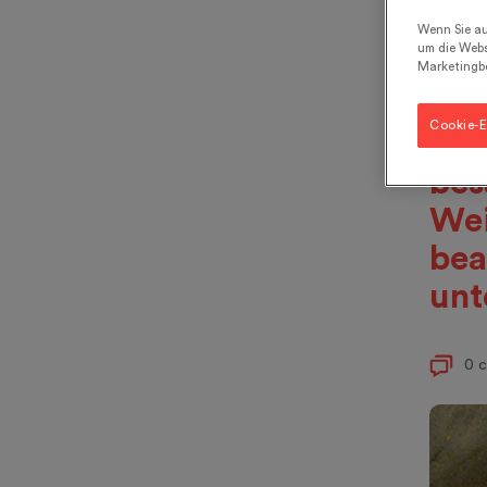
die
Wenn Sie au
um die Webs
chr
Marketingb
Opf
Cookie-E
Int
bes
Wei
bea
unt
0 