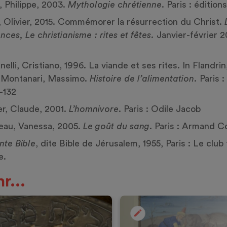
, Philippe, 2003.
Mythologie chrétienne
. Paris : édition
 Olivier, 2015. Commémorer la résurrection du Christ.
nces, Le christianisme : rites et fêtes.
Janvier-février 2
nelli, Cristiano, 1996. La viande et ses rites. In Flandri
, Montanari, Massimo.
Histoire de l’alimentation.
Paris :
7-132
er, Claude, 2001.
L’homnivore
. Paris : Odile Jacob
eau, Vanessa, 2005.
Le goût du sang
. Paris : Armand Co
nte Bible
, dite Bible de Jérusalem, 1955, Paris : Le club
e.
r...