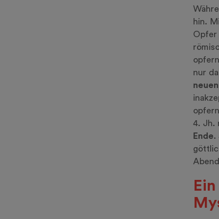
Währen
hin. M
Opfer 
römis
opfern
nur da
neuen 
inakze
opfern
4. Jh.
Ende
.
göttli
Abendm
Ein
Mys