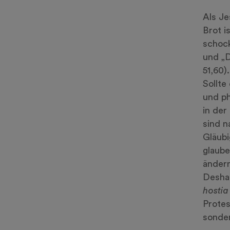
Als Je
Brot i
schock
und „D
51,60)
Sollte
und ph
in der
sind n
Gläub
glaube
ändern
Deshal
hosti
Protes
sonde