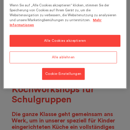
Wenn Sie auf „Alle Cookies akzeptieren“ klicken, stimmen Sie der
24 Teilnehmer
Speicherung von Cookies auf Ihrem Gerät zu, um die
Websitenavigation zu verbessern, die Websitenutzung zu analysieren
und unsere Marketingbemühungen zu unterstützen.
Mehr
Informationen
Gruppen, von 6 bis 12 Jahren
Alle Cookies akzeptieren
CHF 360 pro Gruppe
Alle ablehnen
Cookie-Einstellungen
Kochworkshops für
Schulgruppen
Die ganze Klasse geht gemeinsam ans
Werk, um in unserer speziell für Kinder
eingerichteten Küche ein vollständiges