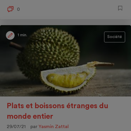
0
1 min.
Société
Plats et boissons étranges du
monde entier
29/07/21
par
Yasmin Zattal