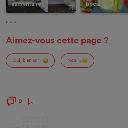
alimentaire!
bocal !
Aimez-vous cette page ?
Oui, bien sûr !
Non ...
0