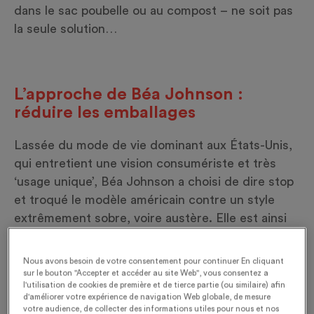
dans le sac poubelle ou au compost – ne soit pas
la seule solution…
L’approche de Béa Johnson :
réduire les emballages
Lassée du mode de vie dominant aux États-Unis,
qui entretient une vision consumériste et très
‘usage unique’, Béa Johnson a choisi de dire stop
et troqué le modèle américain contre un style
extrêmement sobre, voire austère. Elle est ainsi
passée d’une poubelle hebdomadaire
de 240 litres à une poubelle annuelle d’un litre
Nous avons besoin de votre consentement pour continuer En cliquant
seulement, réalisant au passage 40% d’économies
sur le bouton "Accepter et accéder au site Web", vous consentez a
l'utilisation de cookies de première et de tierce partie (ou similaire) afin
dans le budget familial. Avec son livre
Zéro
d'améliorer votre expérience de navigation Web globale, de mesure
déchet
fourmillant d’astuces, elle a donné le la et
votre audience, de collecter des informations utiles pour nous et nos