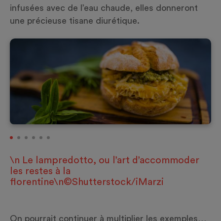
infusées avec de l’eau chaude, elles donneront
une précieuse tisane diurétique.
\n Le lampredotto, ou l’art d’accommoder
les restes à la
florentine\n©Shutterstock/iMarzi
On pourrait continuer à multiplier les exemples…