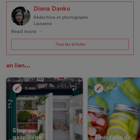
Diana Danko
Rédactrice et photographe
Lausanne
Read more
Tous les articles
en lien...
5 min.
5 min.
Stop au
gaspillage
Tous fous du