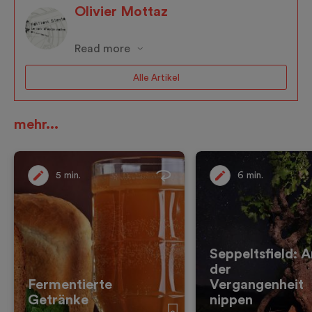
Olivier Mottaz
Read more
Alle Artikel
mehr...
5 min.
6 min.
Seppeltsfield: A
der
Fermentierte
Vergangenheit
Getränke
nippen