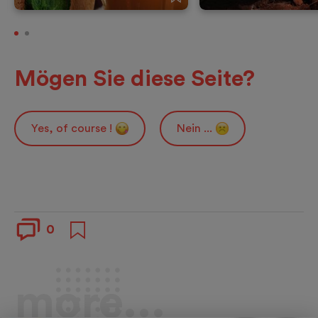
Mögen Sie diese Seite?
Yes, of course !
Nein ...
0
more...