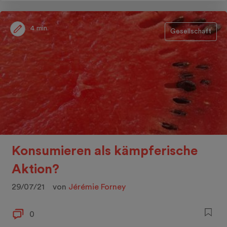
4 min.
Gesellschaft
Konsumieren als kämpferische
Aktion?
29/07/21
von
Jérémie Forney
0