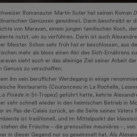
chweizer Romanautor Martin Suter hat seinen Roman
D
linarischen Genüssen gewidmet. Darin beschreibt er d
chte von Maravan, einem jungen tamilischen Koch, der
lente nutzt, um zu verführen. Darin ist auch Alexandre
er Meister. Schon sehr früh hat er beschlossen, aus d
rischen mehr als bloss einen Akt des Sich-Ernährens z
ravan sieht auch er das alleinige Ziel seiner Arbeit dar
n Genuss zu verschaffen.
m ihn sein beruflicher Werdegang in einige renommie
sische Restaurants (
Coutanceau
in La Rochelle,
Lasse
La Pinède
in St-Tropez) geführt hatte, kehrte Alexandr
er sehr schnell wieder in den heimischen Betrieb in Mo
r im Pas-de-Calais zurück, an die Seite seines Vaters 
biente ist traditionell, und im Mittelpunkt der klassis
stehen die Frösche – die
grenouilles meunières
–, von
her in dieser Gegend nur so gewimmelt hat. Als Alexan