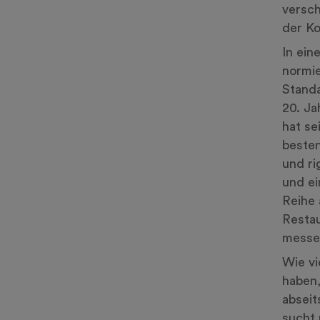
versch
der Ko
In ein
normie
Standa
20. Ja
hat se
besten
und ri
und e
Reihe 
Restau
messe
Wie vi
haben,
abseit
sucht 