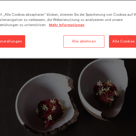
f „Alle Cookies akzeptieren“ klicken, stimmen Sie der Speicherung von Cookies auf I
in.
Seien Sie der Erste, der einen Kommentar abgibt
itenavigation zu verbessern, die Websitenutzung zu analysieren und unsere
emühungen zu unterstützen.
Mehr Informationen
onomie
instellungen
Alle ablehnen
Alle Cookies