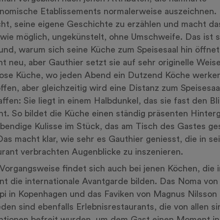
nomische Etablissements normalerweise auszeichnen. 
ht, seine eigene Geschichte zu erzählen und macht da
 wie möglich, ungekünstelt, ohne Umschweife. Das ist s
und, warum sich seine Küche zum Speisesaal hin öffnet
cht neu, aber Gauthier setzt sie auf sehr originelle Weis
ose Küche, wo jeden Abend ein Dutzend Köche werken,
ffen, aber gleichzeitig wird eine Distanz zum Speisesaa
ffen: Sie liegt in einem Halbdunkel, das sie fast den Bl
ht. So bildet die Küche einen ständig präsenten Hinter
ebendige Kulisse im Stück, das am Tisch des Gastes ges
Das macht klar, wie sehr es Gauthier geniesst, die in s
rant verbrachten Augenblicke zu inszenieren.
Vorgangsweise findet sich auch bei jenen Köchen, die 
 die internationale Avantgarde bilden. Das Noma von
i in Kopenhagen und das Faviken von Magnus Nilsson 
en sind ebenfalls Erlebnisrestaurants, die von allen s
ntionen befreit wurden, um dem Gast einen Moment in