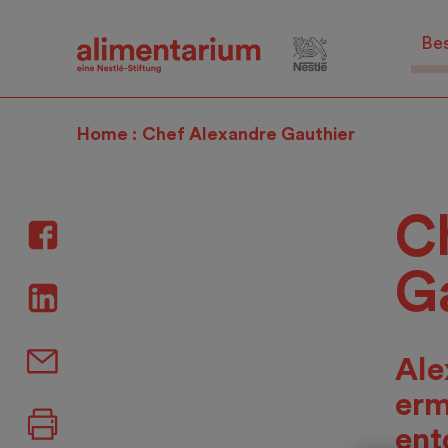
Skip
to
Be
main
content
Home
Chef Alexandre Gauthier
C
G
Ale
erm
ent