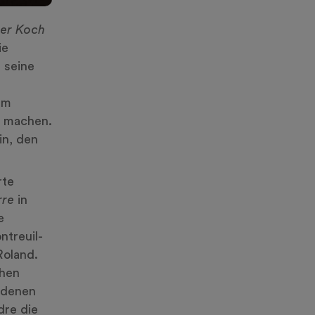
er Koch
ie
 seine
em
u machen.
in, den
rte
rre
in
e
ntreuil-
Roland.
chen
 denen
dre die