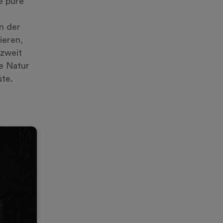
e pure
in der
ieren,
 zweit
e Natur
üte.