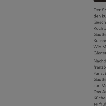
Der S
den ku
Geschi
Kochta
Gauthi
Kulina
Wie Ma
Gäste
Nachde
franzö
Paris,
Gauthi
sur-Me
Das Am
Küche 
es frü