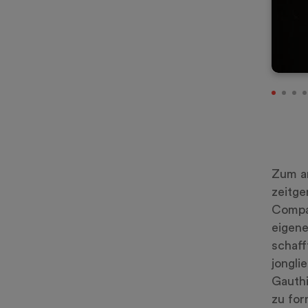
Zum an
zeitge
Compag
eigene
schaff
jongli
Gauthi
zu for