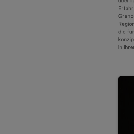
überfl
Erfahr
Grenou
Region
die fü
konzip
in ihr