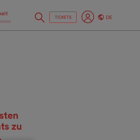
heit
DE
TICKETS
Folge
Sie
uns
sten
ts zu
.