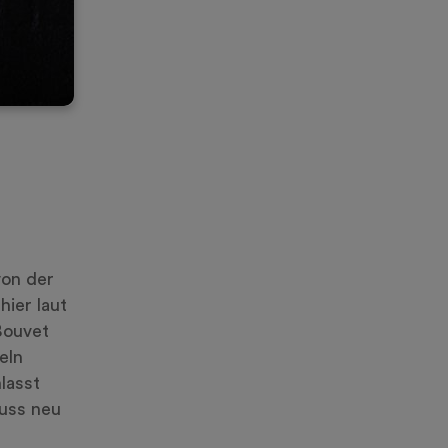
von der
ier laut
Bouvet
eln
lasst
nuss neu