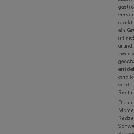
gastro
versuc
direkt
ein Gr
ist ni
grandi
zwar o
gescha
entzie
eine l
wird. 
Restau
Diese 
Moment
Redzep
Schwed
Konve