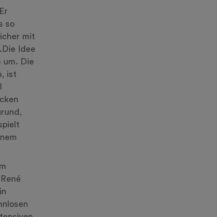
Er
s so
icher mit
.Die Idee
e um. Die
 ist
l
icken
grund,
pielt
einem
im
 René
in
innlosen
tensiven