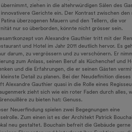
übernimmt, ziehen in die altehrwürdigen Sälen des Ga
innovativere Gerichte ein. Der Kontrast zwischen den 
 Patina überzogenen Mauern und den Tellern, die vor
ität nur so überborden, könnte nicht grösser sein.
samtkonzept von Alexandre Gauthier tritt mit der Re
staurant und Hotel im Jahr 2011 deutlich hervor. Es ge
nur darum, zu vergrössern und zu verschönern. Er nimm
erung zum Anlass, seinen Beruf als Küchenchef und Ho
nken und die Erfahrungen, die er seinen Gästen vermitt
s kleinste Detail zu planen. Bei der Neudefinition diese
ft Alexandre Gauthier quasi in die Rolle eines Regisseu
ugenmerk zieht sich wie ein roter Faden durch alles, 
renouillère zu bieten hat: Genuss.
eser Neuerfindung spielen zwei Begegnungen eine
selrolle. Zum einen ist es der Architekt Patrick Boucha
kal neu gestaltet. Bouchain befreit die Gebäude gerne 