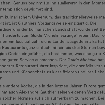
affen. Genuss beginnt für ihn zuallererst in den Mome
ntemplation gewidmet sind.
em kulinarischem Universum, das traditionellerweise sta
rt ist, ist Gauthiers Vorgangsweise einzigartig. Die
rdisierung der kulinarischen Landschaft wurde seit B
hrhunderts vom Guide Michelin vorangetrieben. Das r
inen Einfluss auf zahlreiche Länder ausgedehnt: Es hat
 Restaurants ganz einfach mit ein bis drei Sternen be
gide Codes eingeführt, die bestimmen, was eine gute 
inen guten Service ausmachen. Der
Guide Michelin
hat 
anderer Restaurantführer inspiriert, die ebenfalls vers
rants und Küchenchefs zu klassifizieren und ihre Leis
n.
ele andere Köche, die in den letzten Jahren Furore ge
 hat auch Alexandre Gauthier seinen eigenen Weg gef
s solcher Normen auf sich aufmerksam zu machen. Bei
man vergeblich nach jenen Attributen, die namhafte