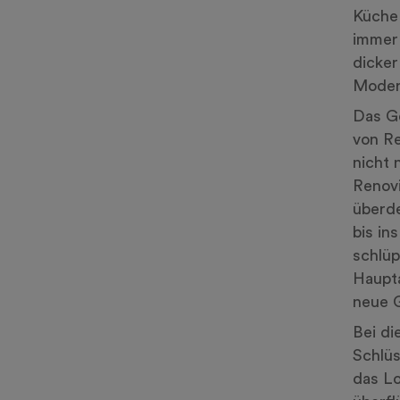
Küche 
immer 
dicker
Modern
Das Ge
von Re
nicht 
Renovi
überde
bis in
schlüp
Haupta
neue G
Bei di
Schlüs
das Lo