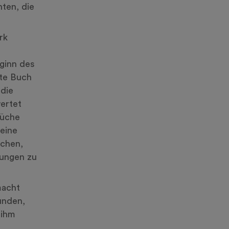
nten, die
rk
eginn des
ote Buch
 die
wertet
Küche
eine
uchen,
tungen zu
macht
unden,
 ihm