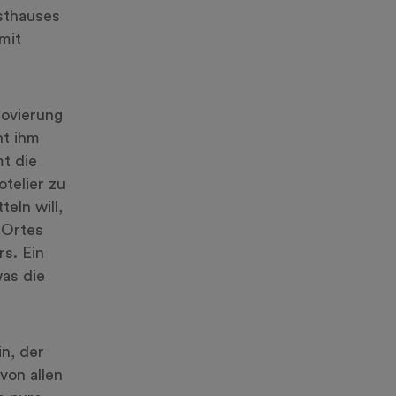
sthauses
mit
novierung
ht ihm
t die
telier zu
eln will,
s Ortes
rs. Ein
was die
in, der
von allen