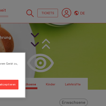
heit
DE
TICKETS
Folge
Sie
uns
hrung
hrem Gerät zu,
plore
Erwachsene
Kinder
Lehrkräfte
 akzeptieren
Erwachsene