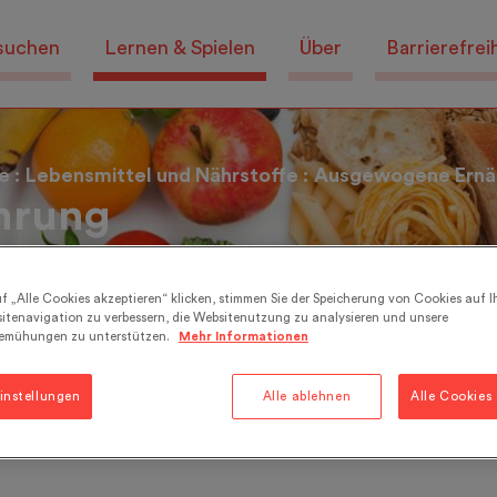
suchen
Lernen & Spielen
Über
Barrierefrei
e
Lebensmittel und Nährstoffe
Ausgewogene Ernä
hrung
 ernähren...
f „Alle Cookies akzeptieren“ klicken, stimmen Sie der Speicherung von Cookies auf I
itenavigation zu verbessern, die Websitenutzung zu analysieren und unsere
emühungen zu unterstützen.
Mehr Informationen
Ex
instellungen
Alle ablehnen
Alle Cookies