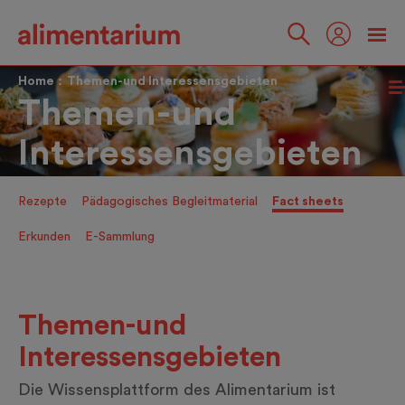
Skip
to
main
Folgen
content
Sie
Home
Themen-und Interessensgebieten
uns
Themen-und
Interessensgebieten
Rezepte
Pädagogisches Begleitmaterial
Fact sheets
Erkunden
E-Sammlung
Themen-und
Interessensgebieten
Die Wissensplattform des Alimentarium ist