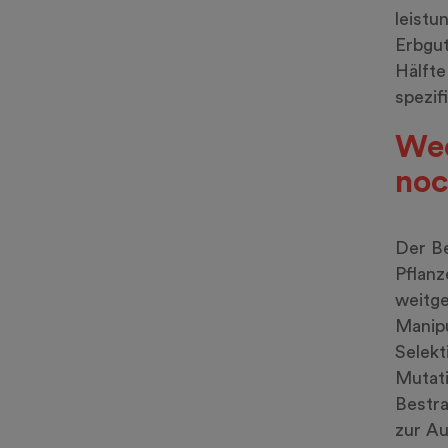
leist
Erbgut
Hälfte
spezif
Wed
noc
Der Be
Pflanz
weitge
Manip
Selekt
Mutati
Bestra
zur Au