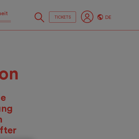
heit
DE
TICKETS
Folge
Sie
uns
ion
ie
ung
h
fter