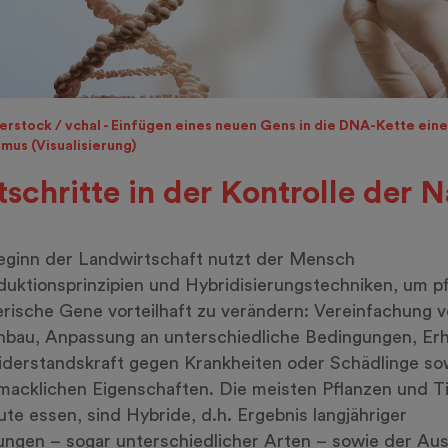
erstock / vchal - Einfügen eines neuen Gens in die DNA-Kette ein
mus (Visualisierung)
tschritte in der Kontrolle der N
eginn der Landwirtschaft nutzt der Mensch
uktionsprinzipien und Hybridisierungstechniken, um pf
erische Gene vorteilhaft zu verändern: Vereinfachung 
nbau, Anpassung an unterschiedliche Bedingungen, Er
derstandskraft gegen Krankheiten oder Schädlinge so
acklichen Eigenschaften. Die meisten Pflanzen und Ti
ute essen, sind Hybride, d.h. Ergebnis langjähriger
ngen – sogar unterschiedlicher Arten – sowie der Au