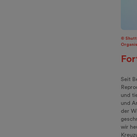
© Shutt
Organis
For
Seit B
Reprod
und ti
und A
der Wi
geschm
wir he
Kreuzu