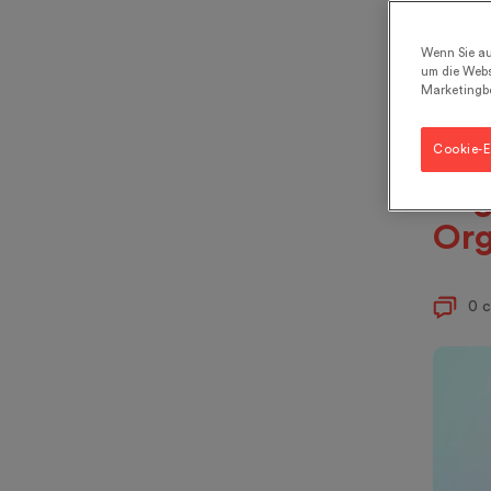
Mut
Gen
Wenn Sie au
um die Webs
Bio
Marketingb
Pro
der
Cookie-E
Beg
Org
0 