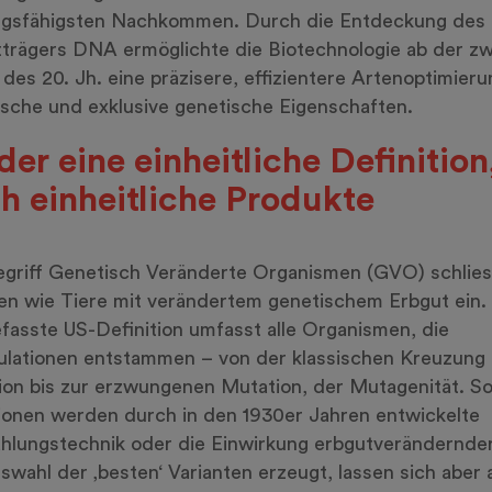
ungsfähigsten Nachkommen. Durch die Entdeckung des
trägers DNA ermöglichte die Biotechnologie ab der zw
 des 20. Jh. eine präzisere, effizientere Artenoptimieru
ische und exklusive genetische Eigenschaften.
er eine einheitliche Definition
h einheitliche Produkte
griff Genetisch Veränderte Organismen (GVO) schlies
en wie Tiere mit verändertem genetischem Erbgut ein.
fasste US-Definition umfasst alle Organismen, die
ulationen entstammen – von der klassischen Kreuzung
ion bis zur erzwungenen Mutation, der Mutagenität. S
onen werden durch in den 1930er Jahren entwickelte
hlungstechnik oder die Einwirkung erbgutverändernder
swahl der ‚besten‘ Varianten erzeugt, lassen sich aber