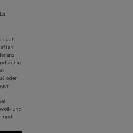
 Es
en auf
haften
leranz
andsfähig
en
s) oder
iger
bei
woll- und
e und