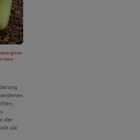
 Auberginen
it dem
nderung
rhandenen
dten,
hs
e der
ilt sie