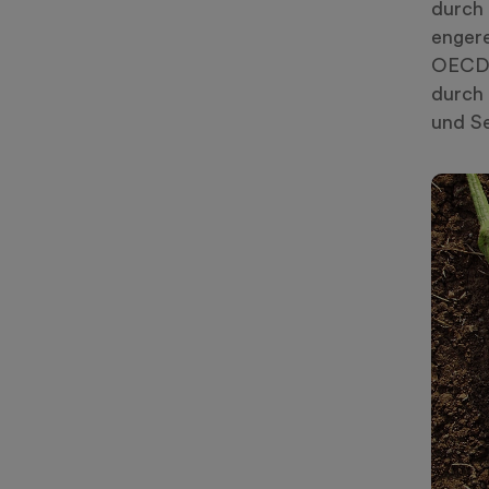
durch 
engere
OECD u
durch 
und Se