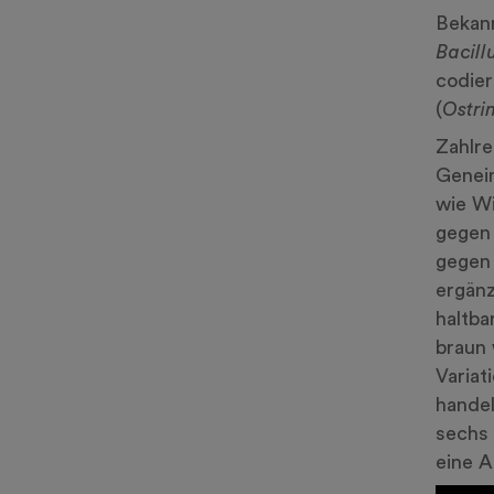
Bekann
Bacill
codier
(
Ostrin
Zahlre
Genein
wie Wi
gegen 
gege
ergänz
haltba
braun 
Variat
handel
sechs 
eine A