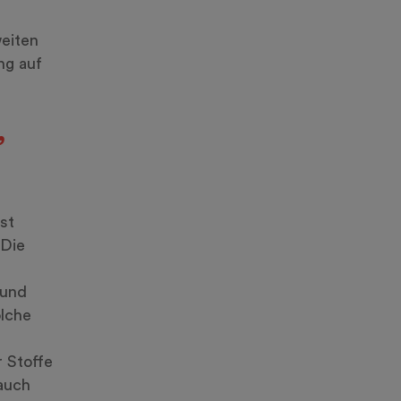
eiten
ng auf
,
st
 Die
 und
olche
 Stoffe
 auch