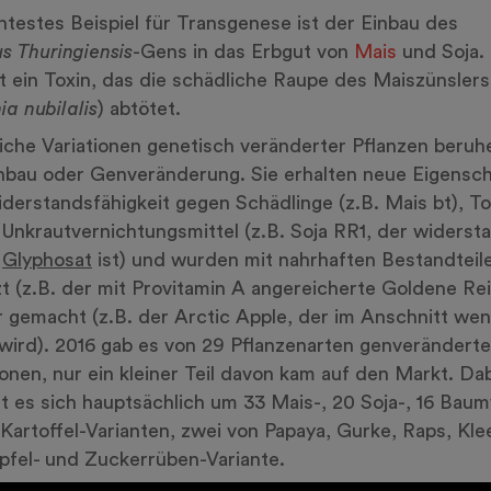
testes Beispiel für Transgenese ist der Einbau des
us
Thuringiensis
-Gens in das Erbgut von
Mais
und Soja.
t ein Toxin, das die schädliche Raupe des Maiszünslers
ia nubilalis
) abtötet.
iche Variationen genetisch veränderter Pflanzen beruh
bau oder Genveränderung. Sie erhalten neue Eigensc
derstandsfähigkeit gegen Schädlinge (z.B. Mais bt), To
Unkrautvernichtungsmittel (z.B. Soja RR1, der widerst
n
Glyphosat
ist) und wurden mit nahrhaften Bestandteil
t (z.B. der mit Provitamin A angereicherte Goldene Rei
r gemacht (z.B. der Arctic Apple, der im Anschnitt wen
wird). 2016 gab es von 29 Pflanzenarten genveränderte
ionen, nur ein kleiner Teil davon kam auf den Markt. Da
t es sich hauptsächlich um 33 Mais-, 20 Soja-, 16 Baum
Kartoffel-Varianten, zwei von Papaya, Gurke, Raps, Kle
pfel- und Zuckerrüben-Variante.