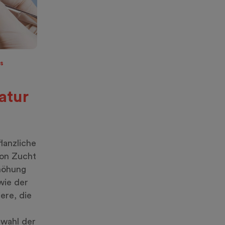
es
atur
lanzliche
von Zucht
höhung
wie der
ere, die
swahl der