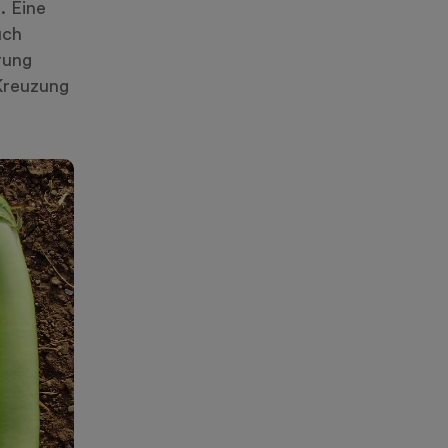
. Eine
uch
rung
Kreuzung