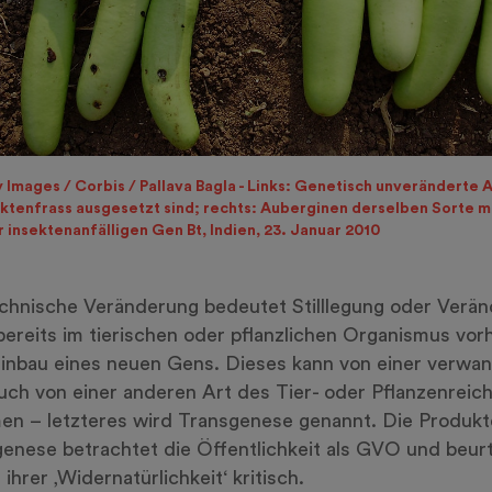
 Images / Corbis / Pallava Bagla - Links: Genetisch unveränderte
ektenfrass ausgesetzt sind; rechts: Auberginen derselben Sorte m
 insektenanfälligen Gen Bt, Indien, 23. Januar 2010
hnische Veränderung bedeutet Stilllegung oder Verä
bereits im tierischen oder pflanzlichen Organismus vo
inbau eines neuen Gens. Dieses kann von einer verwan
uch von einer anderen Art des Tier- oder Pflanzenreic
n – letzteres wird Transgenese genannt. Die Produkt
enese betrachtet die Öffentlichkeit als GVO und beurte
ihrer ‚Widernatürlichkeit‘ kritisch.