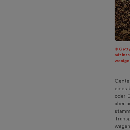
© Getty
mit Ins
weniger
Gentec
eines 
oder E
aber a
stamme
Transg
wegen 