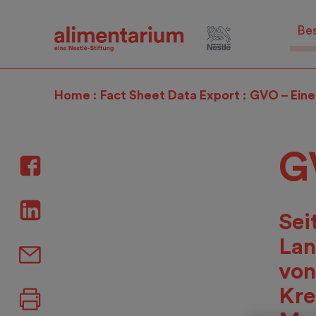
Skip
to
Be
main
content
Home
Fact Sheet Data Export
GVO – Eine 
G
Sei
Lan
von
Kre