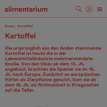
Skip
to
main
Folgen
content
Sie
Home
Kartoffel
uns
Kartoffel
Die ursprünglich aus den Anden stammende
Kartoffel ist heute die in der
Lebensmittelindustrie meistverwendete
Knolle. Von den Inkas ab dem 13. Jh.
angebaut, brachten die Spanier sie im 16.
Jh. nach Europa. Zunächst an europäischen
Höfen als Zierpflanze genutzt, kam sie ab
dem 18. Jh. als Notmahlzeit in Kriegszeiten
auf die Teller.