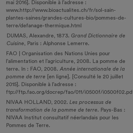
mai 2016]. Disponible à l’adresse :
www.
http://www.bioactualites.ch/fr/sol-sain-
plantes-saines/grandes-cultures-bio/pommes-de-
terre/defanage-thermique.html
DUMAS, Alexandre, 1873.
Grand Dictionnaire de
Cuisine
, Paris : Alphonse Lemerre.
FAO | Organisation des Nations Unies pour
l’alimentation et l’agriculture, 2008. La pomme de
terre. In : FAO, 2008
. Année internationale de la
pomme de terre
[en ligne]. [Consulté le 20 juillet
2015]. Disponible à l’adresse :
ftp://ftp.fao.org/docrep/fao/011/i0500f/i0500f02.pd
NIVAA HOLLAND, 2002.
Les processus de
transformation de la pomme de terre
. Pays-Bas :
NIVAA Institut consultatif néerlandais pour les
Pommes de Terre.