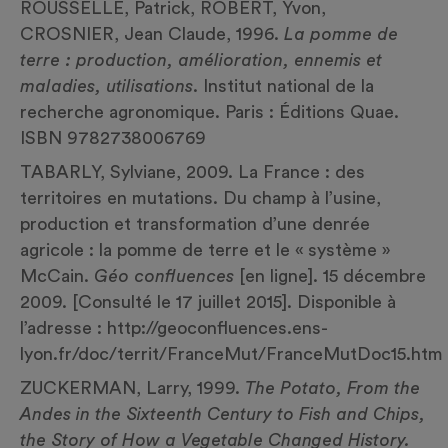
ROUSSELLE, Patrick, ROBERT, Yvon,
CROSNIER, Jean Claude, 1996.
La pomme de
terre : production, amélioration, ennemis et
maladies, utilisations
. Institut national de la
recherche agronomique. Paris : Éditions Quae.
ISBN 9782738006769
TABARLY, Sylviane, 2009. La France : des
territoires en mutations. Du champ à l’usine,
production et transformation d’une denrée
agricole : la pomme de terre et le « système »
McCain.
Géo confluences
[en ligne]. 15 décembre
2009. [Consulté le 17 juillet 2015]. Disponible à
l’adresse :
http://geoconfluences.ens-
lyon.fr/doc/territ/FranceMut/FranceMutDoc15.htm
ZUCKERMAN, Larry, 1999.
The Potato, From the
Andes in the Sixteenth Century to Fish and Chips,
the Story of How a Vegetable Changed History.