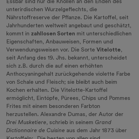
Essbar sind nur die Knollen an den Enden des
unterirdischen Wurzelgeflechts, die
Nährstoffreserve der Pflanze. Die Kartoffel, seit
Jahrhunderten weltweit angebaut und geschätzt,
kommt in
zahllosen Sorten
mit unterschiedlichen
Eigenschaften, Anbauweisen, Formen und
Verwendungsweisen vor. Die Sorte
Vitelotte
,
seit Anfang des 19. Jhs. bekannt, unterscheidet
sich z.B. durch die auf einen erhöhten
Anthocyaningehalt zurückgehende violette Farbe
von Schale und Fleisch; sie bleibt auch beim
Kochen
erhalten. Die Vitelotte-Kartoffel
ermöglicht, Eintöpfe, Pürees,
Chips
und Pommes
Frites mit einem besonderen Farbton
herzustellen. Alexandre Dumas, der Autor der
Drei Musketiere
, schrieb in seinem
Grand
Dictionnaire de Cuisine
aus dem Jahr 1873 über
Kartoffeln: „Die besten von allen sind