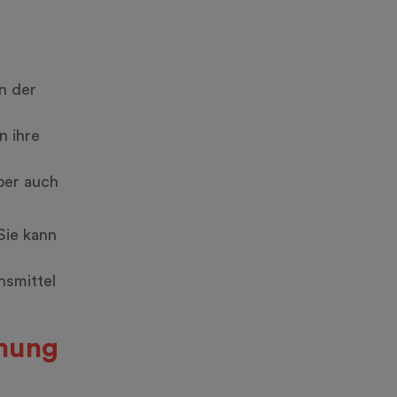
n der
n ihre
ber auch
Sie kann
smittel
mung