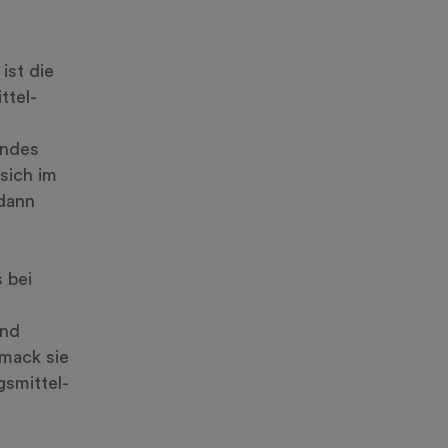
 ist die
ttel-
indes
 sich im
 dann
 bei
und
mack sie
gsmittel-