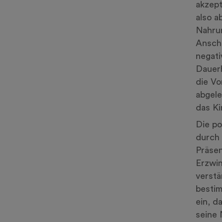
akzept
also a
Nahrun
Anschl
negati
Dauerh
die Vo
abgele
das Ki
Die po
durch 
Präsen
Erzwin
verstä
bestim
ein, d
seine 