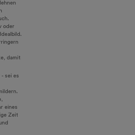
 lehnen
n
uch.
v oder
dealbild.
rringern
e, damit
- sei es
mildern.
e,
hr eines
ige Zeit
 und