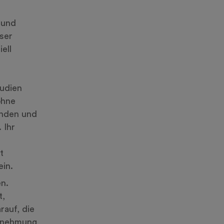
 und
ser
ell
udien
ohne
nden und
 Ihr
t
in.
n.
t,
rauf, die
hrnehmung