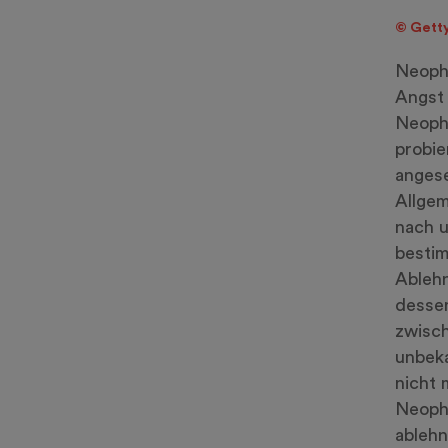
© Getty
Neoph
Angst 
Neopho
probie
angese
Allgem
nach u
bestim
Ablehn
dessen
zwisch
unbek
nicht 
Neopho
ablehn