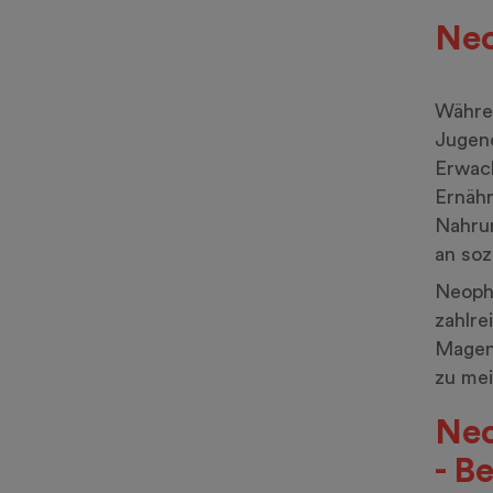
Neo
Währen
Jugend
Erwach
Ernähr
Nahrun
an soz
Neopho
zahlre
Magen
zu me
Ne
- B