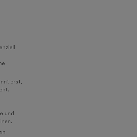
nziell
he
nnt erst,
eht.
te und
inen.
ein