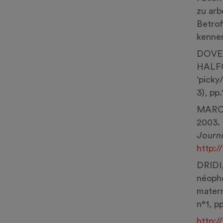
zu arb
Betrof
kenne
DOVEY
HALFO
‘picky
3), pp
MARCO
2003. 
Journa
http:
DRIDI,
néopho
mater
n°1, pp
http: