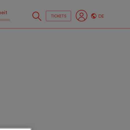
heit
DE
TICKETS
Folge
Sie
uns