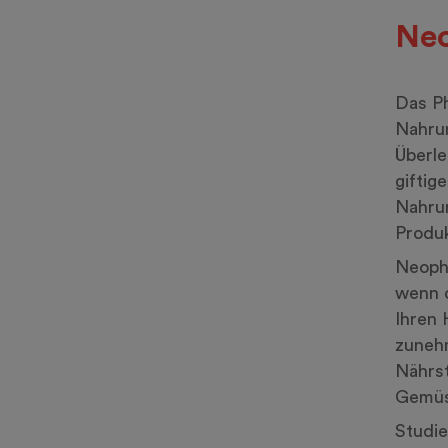
Neo
Das P
Nahrun
Überle
giftig
Nahrun
Produk
Neopho
wenn d
Ihren 
zuneh
Nährst
Gemüse
Studie