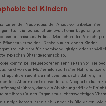
phobie bei Kindern
hänomen der Neophobie, der Angst vor unbekannten
gsmitteln, ist zunächst ein evolutionär begünstigter
bensmechanismus. Er liess Menschen den Verzehr pote
er Pflanzen vermeiden. Deshalb auch lehnen Kinder
gsmittel mit dem für chemische, giftige oder schädlic
te typischen Bittergeschmack ab.
bie kommt bei Neugeborenen sehr selten vor; sie begi
as Kind von der Muttermilch zu fester Nahrung überg
Höhepunkt erreicht sie mit zwei bis sechs Jahren, mit
mendem Alter nimmt sie wieder ab. Neophobie kann zu
offmangel führen, denn die Ablehnung trifft oft Früch
 mit ihren für den Organismus lebenswichtigen Vitam
n zufolge konstruieren sich Kinder ein Bild davon, wie 