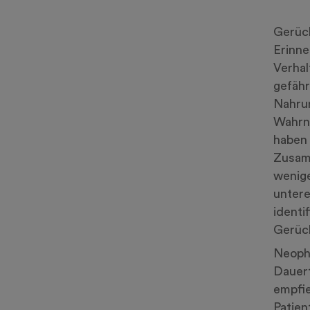
Gerüch
Erinne
Verhal
gefähr
Nahrun
Wahrn
haben
Zusam
wenige
untere
identi
Gerüc
Neoph
Dauert
empfie
Patie