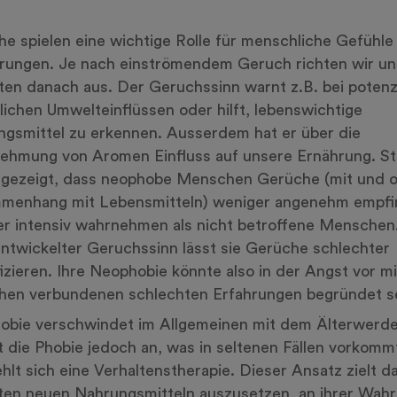
e spielen eine wichtige Rolle für menschliche Gefühle
rungen. Je nach einströmendem Geruch richten wir un
ten danach aus. Der Geruchssinn warnt z.B. bei potenzi
lichen Umwelteinflüssen oder hilft, lebenswichtige
gsmittel zu erkennen. Ausserdem hat er über die
ehmung von Aromen Einfluss auf unsere Ernährung. St
 gezeigt, dass neophobe Menschen Gerüche (mit und 
menhang mit Lebensmitteln) weniger angenehm empfi
r intensiv wahrnehmen als nicht betroffene Menschen.
ntwickelter Geruchssinn lässt sie Gerüche schlechter
fizieren. Ihre Neophobie könnte also in der Angst vor mi
hen verbundenen schlechten Erfahrungen begründet se
obie verschwindet im Allgemeinen mit dem Älterwerde
 die Phobie jedoch an, was in seltenen Fällen vorkomm
hlt sich eine Verhaltenstherapie. Dieser Ansatz zielt da
nten neuen Nahrungsmitteln auszusetzen, an ihrer Wa