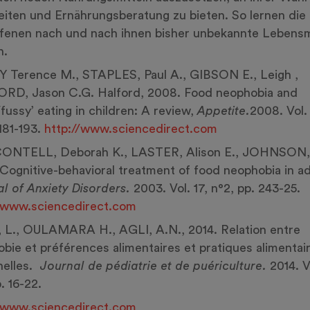
eiten und Ernährungsberatung zu bieten. So lernen die
fenen nach und nach ihnen bisher unbekannte Lebensm
n.
 Terence M., STAPLES, Paul A., GIBSON E., Leigh ,
RD, Jason C.G. Halford, 2008. Food neophobia and
/fussy’ eating in children: A review,
Appetite.
2008. Vol. 
.181-193.
http://www.sciencedirect.com
NTELL, Deborah K., LASTER, Alison E., JOHNSON,
Cognitive-behavioral treatment of food neophobia in ad
l of Anxiety Disorders.
2003. Vol. 17, n°2, pp. 243-25.
//www.sciencedirect.com
 L., OULAMARA H., AGLI, A.N., 2014. Relation entre
bie et préférences alimentaires et pratiques alimentai
nelles.
Journal de pédiatrie et de puériculture.
2014. V
. 16-22.
//www.sciencedirect.com