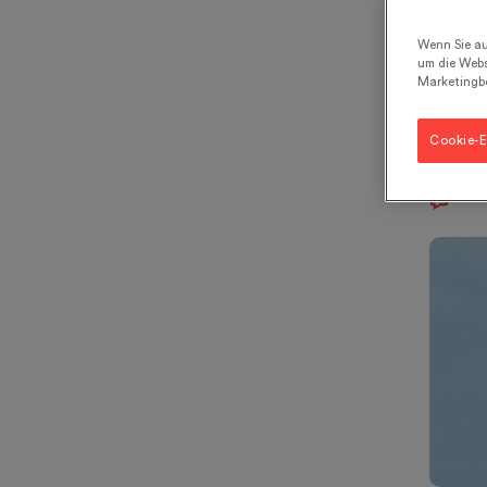
ver
Nah
Wenn Sie au
um die Webs
vor
Marketingb
und
Cookie-E
0 