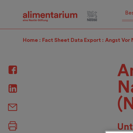
Skip
to
Be
main
content
Home
Fact Sheet Data Export
Angst Vor 
A
N
(
Unt