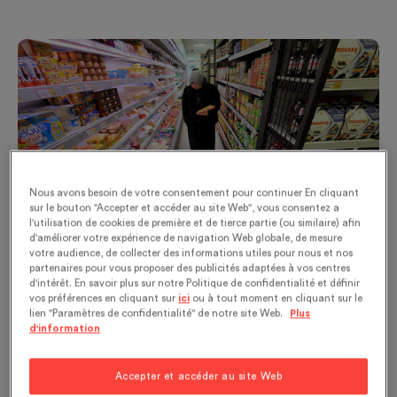
Nous avons besoin de votre consentement pour continuer En cliquant
© Getty Images - AFP - Boris Horvat - Supermarché halal,
sur le bouton "Accepter et accéder au site Web", vous consentez a
France, 2010
l'utilisation de cookies de première et de tierce partie (ou similaire) afin
d'améliorer votre expérience de navigation Web globale, de mesure
votre audience, de collecter des informations utiles pour nous et nos
Préserver les racines culinaires
partenaires pour vous proposer des publicités adaptées à vos centres
d'intérêt. En savoir plus sur notre Politique de confidentialité et définir
Le phénomène de migration influence l’
évolution
vos préférences en cliquant sur
ici
ou à tout moment en cliquant sur le
des pratiques alimentaires
halal
dans les
pays
lien "Paramètres de confidentialité" de notre site Web.
Plus
d'information
non-musulmans
. En France, la perception de la
notion de ‘halal’ a changé à travers les
Accepter et accéder au site Web
générations de migrants. La
première génération