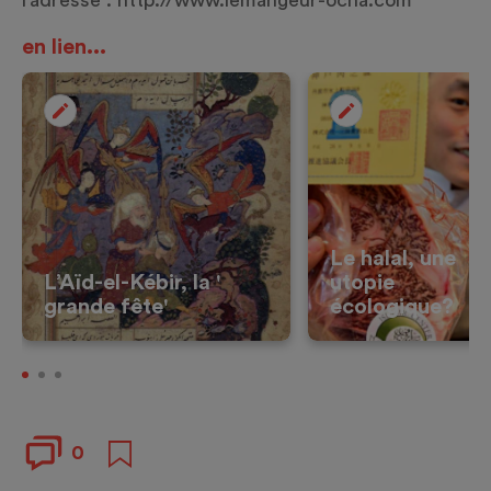
l’adresse :
http://www.lemangeur-ocha.com
en lien...
Le halal, une
L’Aïd-el-Kébir, la '
utopie
grande fête'
écologique?
0