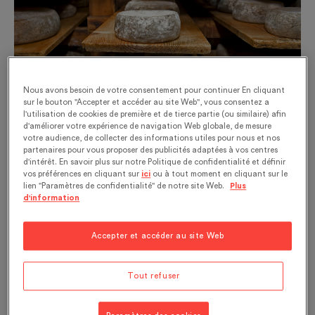
Nous avons besoin de votre consentement pour continuer En cliquant
sur le bouton "Accepter et accéder au site Web", vous consentez a
l'utilisation de cookies de première et de tierce partie (ou similaire) afin
© Shutterstock / Christophe Baudot - Affinage de fromage
d'améliorer votre expérience de navigation Web globale, de mesure
en cave
votre audience, de collecter des informations utiles pour nous et nos
partenaires pour vous proposer des publicités adaptées à vos centres
La fermentation est une des pratiques de
d'intérêt. En savoir plus sur notre Politique de confidentialité et définir
vos préférences en cliquant sur
ici
ou à tout moment en cliquant sur le
conservation les plus anciennes
lien "Paramètres de confidentialité" de notre site Web.
Plus
d'information
L’humanité a profité des avantages de la
fermentation peut-être même avant la
Accepter et accéder au site Web
domestication du feu. La fermentation des
aliments a permis le stockage et la
conservation
Tout refuser
des aliments, ainsi que la fabrication de
produits
alcoolisés
. Elle permet aussi l’obtention de
goûts