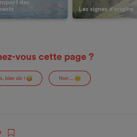
nsport des
ments
Les signes d’origine
ez-vous cette page ?
i, bien sûr !
Non ...
0