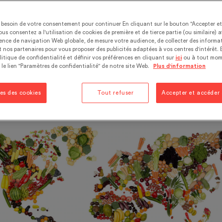
rs principaux lieux de culture
besoin de votre consentement pour continuer En cliquant sur le bouton "Accepter e
uels.
ous consentez a l'utilisation de cookies de première et de tierce partie (ou similaire) a
ience de navigation Web globale, de mesure votre audience, de collecter des informat
 nos partenaires pour vous proposer des publicités adaptées à vos centres d'intérêt. 
litique de confidentialité et définir vos préférences en cliquant sur
ici
ou à tout mom
in.
Soyez le premier à laisser un commentaire
 le lien "Paramètres de confidentialité" de notre site Web.
Plus d'information
aphies
es des cookies
Tout refuser
Accepter et accéder