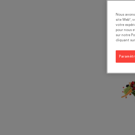
leu
Nous avons 
act
site Web", v
votre expér
pour nous et
sur notre Po
3 m
cliquant sur
Infogr
Paramètr