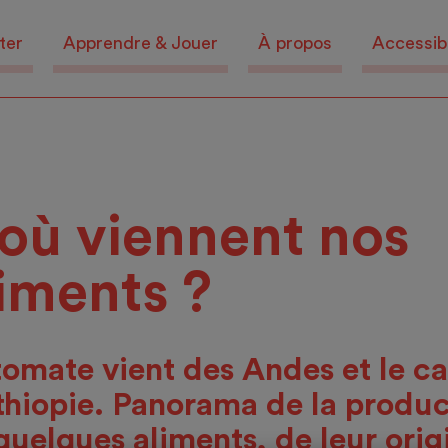
ter
Apprendre & Jouer
À propos
Accessibi
’où viennent nos
iments ?
tomate vient des Andes et le ca
thiopie. Panorama de la produc
quelques aliments, de leur orig