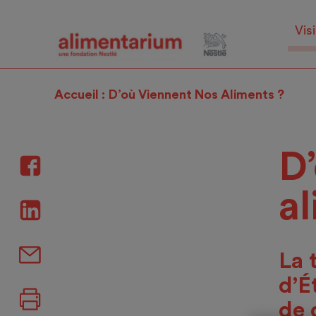
Skip
to
Visi
main
content
Accueil
D’où Viennent Nos Aliments ?
D
al
La 
d’É
de 