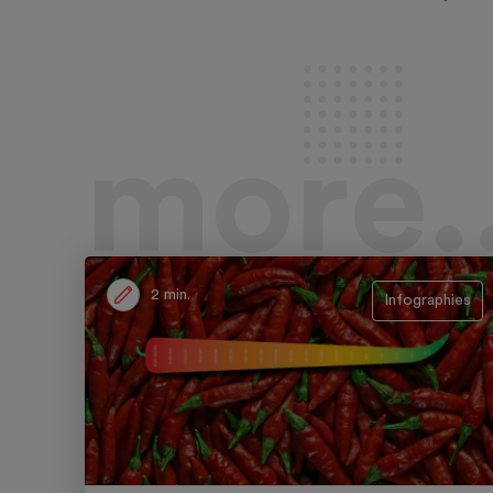
more..
2 min.
Infographies