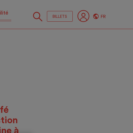
lité
FR
BILLETS
Suive
nous
fé
tion
ine à