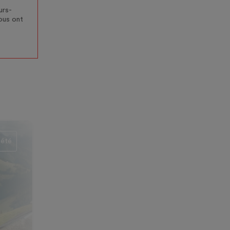
urs-
tous ont
iété
6 min.
Société