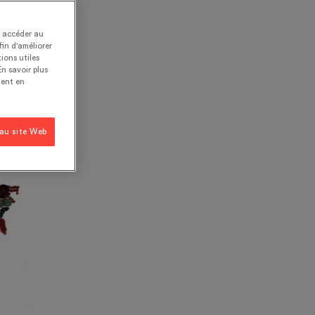
t accéder au
fin d'améliorer
ions utiles
En savoir plus
ent en
 au site Web