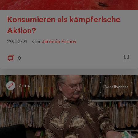
Konsumieren als kämpferische
Aktion?
29/07/21
von
Jérémie Forney
0
7 min.
Gesellschaft