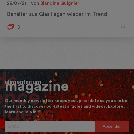
29/07/21
von
Blandine Guignier
Behälter aus Glas liegen wieder im Trend
0
alimentarium
magazine
Our monthly newsletter keeps you up-to-date so you can be
the first to discover our latest articles and videos. Explore,
learn and join in!