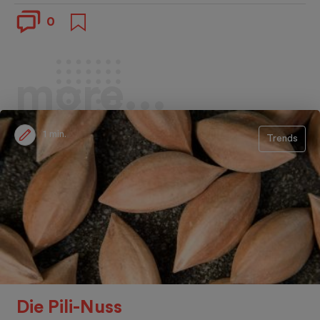
0
more...
1 min.
Trends
Die Pili-Nuss