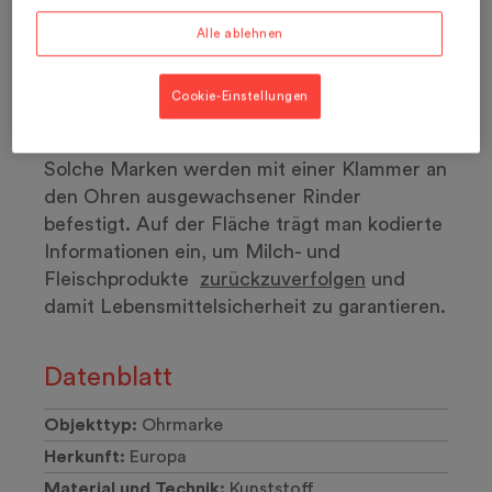
Alle ablehnen
Ohrmarke für Zuchttiere,
Cookie-Einstellungen
Boviplus
AL9861
Solche Marken werden mit einer Klammer an
den Ohren ausgewachsener Rinder
befestigt. Auf der Fläche trägt man kodierte
Informationen ein, um Milch- und
Fleischprodukte
zurückzuverfolgen
und
damit Lebensmittelsicherheit zu garantieren.
Datenblatt
Objekttyp:
Ohrmarke
Herkunft:
Europa
Material und Technik:
Kunststoff