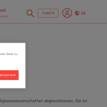
heit
DE
TICKETS
Folge
Sie
uns
hrem Gerät zu,
 akzeptieren
Religionswissenschaften abgeschlossen. Sie ist