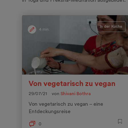
in Yoga und Preksha-Meditation ausgebildet.
In der Küche
4 min.
Von vegetarisch zu vegan
29/07/21
von
Shivani Bothra
Von vegetarisch zu vegan – eine
Entdeckungsreise
0