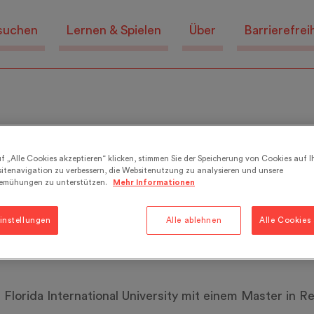
suchen
Lernen & Spielen
Über
Barrierefrei
f „Alle Cookies akzeptieren“ klicken, stimmen Sie der Speicherung von Cookies auf I
itenavigation zu verbessern, die Websitenutzung zu analysieren und unsere
emühungen zu unterstützen.
Mehr Informationen
instellungen
Alle ablehnen
Alle Cookies
r Florida International University mit einem Master in 