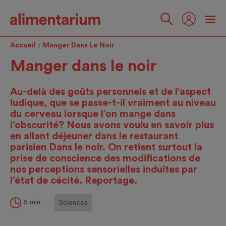
Skip
to
main
Suivez-
content
nous
Accueil
Manger Dans Le Noir
Manger dans le noir
Au-delà des goûts personnels et de l'aspect
ludique, que se passe-t-il vraiment au niveau
du cerveau lorsque l’on mange dans
l’obscurité? Nous avons voulu en savoir plus
en allant déjeuner dans le restaurant
parisien Dans le noir. On retient surtout la
prise de conscience des modifications de
nos perceptions sensorielles induites par
l’état de cécité. Reportage.
5 min.
Sciences