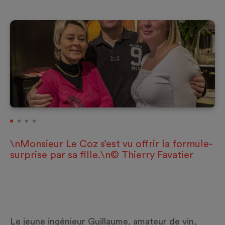
\nMonsieur Le Coz s’est vu offrir la formule-
surprise par sa fille.\n© Thierry Favatier
Le jeune ingénieur Guillaume, amateur de vin,