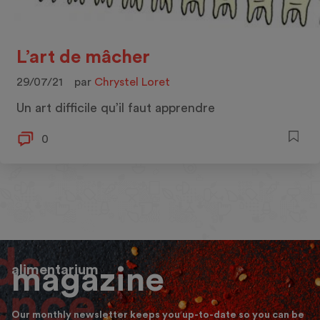
L’art de mâcher
29/07/21
par
Chrystel Loret
Un art difficile qu’il faut apprendre
0
alimentarium
magazine
Our monthly newsletter keeps you up-to-date so you can be