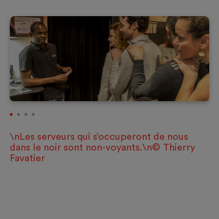
\nLes serveurs qui s’occuperont de nous
dans le noir sont non-voyants.\n© Thierry
Favatier