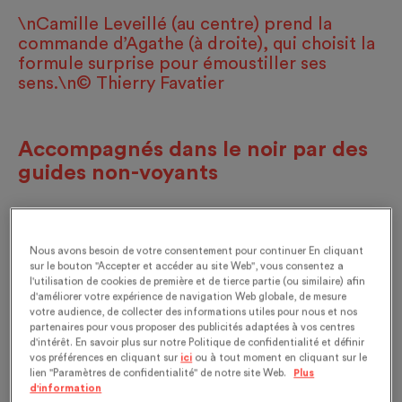
\nCamille Leveillé (au centre) prend la
commande d’Agathe (à droite), qui choisit la
formule surprise pour émoustiller ses
sens.\n© Thierry Favatier
Accompagnés dans le noir par des
guides non-voyants
Pour entrer dans la salle, nous devons nous placer
Nous avons besoin de votre consentement pour continuer En cliquant
en fil indienne les uns derrière les autres, la main
sur le bouton "Accepter et accéder au site Web", vous consentez a
l'utilisation de cookies de première et de tierce partie (ou similaire) afin
gauche sur l'épaule de celui qui nous précède.
d'améliorer votre expérience de navigation Web globale, de mesure
Mouran, un serveur non-voyant qui sera notre
votre audience, de collecter des informations utiles pour nous et nos
partenaires pour vous proposer des publicités adaptées à vos centres
‘‘référent dans le noir’’ prend la main du chef de
d'intérêt. En savoir plus sur notre Politique de confidentialité et définir
file et nous guide:
«Nous allons passer deux
vos préférences en cliquant sur
ici
ou à tout moment en cliquant sur le
lien "Paramètres de confidentialité" de notre site Web.
Plus
rideaux. Il n'y a pas d'obstacle, pas de marche,
d'information