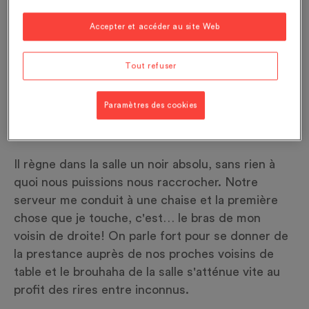
c'est plat. Et à l'intérieur de la salle, je m'occupe
de vous. Appelez-moi quand vous le souhaitez.»
Accepter et accéder au site Web
Nous voilà plongés dans l’obscurité.
Tout refuser
Être dans le noir, une sensation
Paramètres des cookies
troublante
Il règne dans la salle un noir absolu, sans rien à
quoi nous puissions nous raccrocher. Notre
serveur me conduit à une chaise et la première
chose que je touche, c'est… le bras de mon
voisin de droite! On parle fort pour se donner de
la prestance auprès de nos proches voisins de
table et le brouhaha de la salle s'atténue vite au
profit des rires entre inconnus.