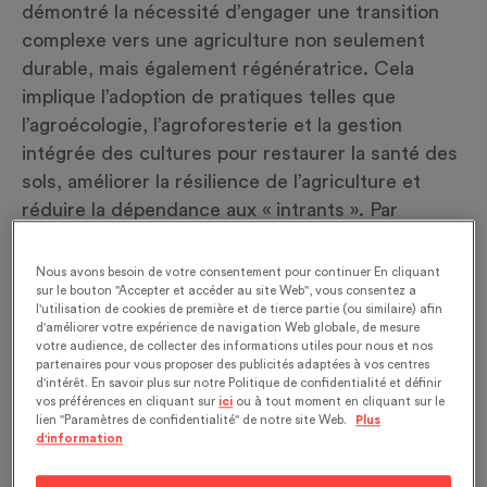
démontré la nécessité d’engager une transition
complexe vers une agriculture non seulement
durable, mais également régénératrice. Cela
implique l’adoption de pratiques telles que
l’agroécologie, l’agroforesterie et la gestion
intégrée des cultures pour restaurer la santé des
sols, améliorer la résilience de l’agriculture et
réduire la dépendance aux « intrants ». Par
ailleurs, une réforme du régime foncier devra
accompagner une redistribution équitable des
Nous avons besoin de votre consentement pour continuer En cliquant
ressources agricoles. Des formes robustes de
sur le bouton "Accepter et accéder au site Web", vous consentez a
l'utilisation de cookies de première et de tierce partie (ou similaire) afin
gouvernance locale et globale sont également
d'améliorer votre expérience de navigation Web globale, de mesure
votre audience, de collecter des informations utiles pour nous et nos
nécessaires pour soutenir ces transitions et
partenaires pour vous proposer des publicités adaptées à vos centres
élever la protection sociale, économique et
d'intérêt. En savoir plus sur notre Politique de confidentialité et définir
vos préférences en cliquant sur
ici
ou à tout moment en cliquant sur le
sanitaire des travailleuses et travailleurs du
lien "Paramètres de confidentialité" de notre site Web.
Plus
système alimentaire. Des politiques ambitieuses,
d'information
des investissements dans la recherche