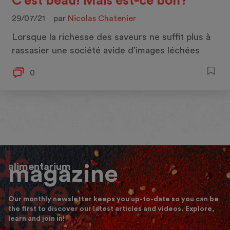
C’est beau! Mais est-ce bon?
29/07/21
par
Nicolas Chatenier
Lorsque la richesse des saveurs ne suffit plus à
rassasier une société avide d’images léchées
0
alimentarium
magazine
Our monthly newsletter keeps you up-to-date so you can be
the first to discover our latest articles and videos. Explore,
learn and join in!