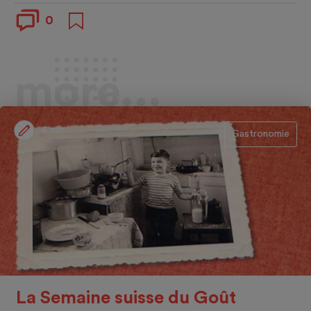
0
more...
4 min.
Gastronomie
La Semaine suisse du Goût