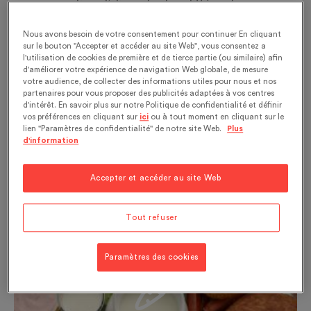
consommation d’aliments des différents groupes
en proportions définies par les recommandations
Nous avons besoin de votre consentement pour continuer En cliquant
alimentaires. Celles-ci peuvent varier d’un pays à
sur le bouton "Accepter et accéder au site Web", vous consentez a
l’autre, comme l’illustrent les pyramides
l'utilisation de cookies de première et de tierce partie (ou similaire) afin
d'améliorer votre expérience de navigation Web globale, de mesure
alimentaires.
votre audience, de collecter des informations utiles pour nous et nos
partenaires pour vous proposer des publicités adaptées à vos centres
Start a course now...
d'intérêt. En savoir plus sur notre Politique de confidentialité et définir
vos préférences en cliquant sur
ici
ou à tout moment en cliquant sur le
lien "Paramètres de confidentialité" de notre site Web.
Plus
d'information
Accepter et accéder au site Web
Tout refuser
Paramètres des cookies