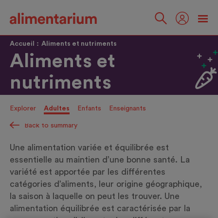
Skip
to
main
Suivez-
content
nous
Accueil
Aliments et nutriments
Aliments et
nutriments
Explorer
Adultes
Enfants
Enseignants
Back to summary
Une alimentation variée et équilibrée est
essentielle au maintien d’une bonne santé. La
variété est apportée par les différentes
catégories d’aliments, leur origine géographique,
la saison à laquelle on peut les trouver. Une
alimentation équilibrée est caractérisée par la