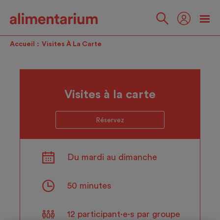
Skip
to
main
Suivez-
content
nous
Accueil
Visites À La Carte
Visites à la carte
Réservez
Du mardi au dimanche
50 minutes
12 participant·e·s par groupe