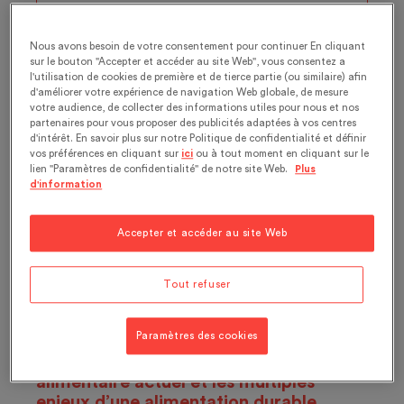
Groupes, dès 6 ans
Nous avons besoin de votre consentement pour continuer En cliquant
sur le bouton "Accepter et accéder au site Web", vous consentez a
l'utilisation de cookies de première et de tierce partie (ou similaire) afin
Dès CHF 120.- par groupe
d'améliorer votre expérience de navigation Web globale, de mesure
votre audience, de collecter des informations utiles pour nous et nos
partenaires pour vous proposer des publicités adaptées à vos centres
d'intérêt. En savoir plus sur notre Politique de confidentialité et définir
vos préférences en cliquant sur
ici
ou à tout moment en cliquant sur le
lien "Paramètres de confidentialité" de notre site Web.
Plus
d'information
Visites à la carte
Accepter et accéder au site Web
Une palette de visites guidées vous
Tout refuser
invite à explorer l'exposition ou le jardin
potager de manière approfondie ou
Paramètres des cookies
ciblée. Suivez les guides du musée pour
découvrir la complexité du système
alimentaire actuel et les multiples
enjeux d’une alimentation durable.