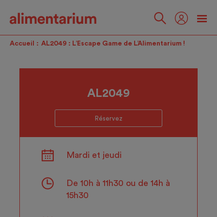
Skip
to
main
Suivez-
content
nous
Accueil
AL2049 : L’Escape Game de L’Alimentarium !
AL2049
Réservez
Mardi et jeudi
De 10h à 11h30 ou de 14h à
15h30