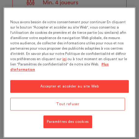
Min. 4 joueurs
Groupe, dès 12 ans
Nous avons besoin de votre consentement pour continuer En cliquant
sur le bouton "Accepter et accéder au site Web", vous consentez a
l'utilisation de cookies de première et de tierce partie (ou similaire) afin
Dès CHF 240.- par groupe
d'améliorer votre expérience de navigation Web globale, de mesure
votre audience, de collecter des informations utiles pour nous et nos
partenaires pour vous proposer des publicités adaptées à vos centres
d'intérêt. En savoir plus sur notre Politique de confidentialité et définir
vos préférences en cliquant sur
ici
ou à tout moment en cliquant sur le
lien "Paramètres de confidentialité" de notre site Web.
Plus
d'information
AL2049 : l’Escape Game
Accepter et accéder au site Web
de l’Alimentarium !
Tout refuser
Plongez dans l'univers de AL2049, un
escape game coopératif qui vous
Paramètres des cookies
projette dans un Alimentarium du futur
à l’ambiance de science-fiction.