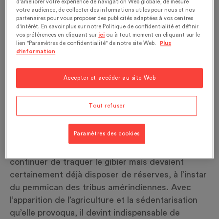
d'améliorer votre expérience de navigation Web globale, de mesure
encore attendre un siècle et demi pour que cette
votre audience, de collecter des informations utiles pour nous et nos
partenaires pour vous proposer des publicités adaptées à vos centres
prophétie se concrétise dans les pays
d'intérêt. En savoir plus sur notre Politique de confidentialité et définir
industrialisés grâce, notamment, à la
vos préférences en cliquant sur
ici
ou à tout moment en cliquant sur le
lien "Paramètres de confidentialité" de notre site Web.
Plus
mécanisation de la conservation.
d'information
Surplus alimentaire aux mains des
Accepter et accéder au site Web
dirigeants
Autrefois, la conservation de la nourriture était
Tout refuser
«le moyen le plus efficace de garantir la survie»
(6)
en réduisant l’altération des aliments pour en
Paramètres des cookies
disposer le plus longtemps possible. Face à l’hiver,
les chasseurs de la Préhistoire pouvaient
continuer de traquer le gibier mais devaient
certainement déjà disposer de réserves, à l’instar
du pemmican des tribus amérindiennes. Avec
l’apparition de l’agriculture et la sédentarisation
qu’elle provoqua, il devint indispensable de