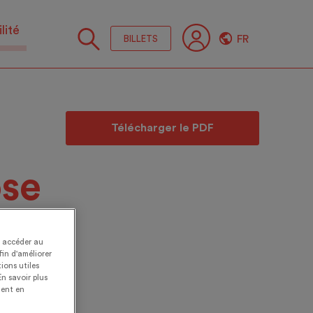
lité
FR
BILLETS
Suive
nous
Télécharger le PDF
ose
t accéder au
fin d'améliorer
ions utiles
En savoir plus
ent en