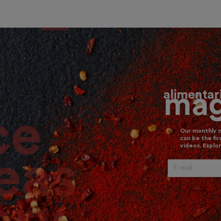
alimenta
mag
Our monthly 
can be the fir
videos. Explor