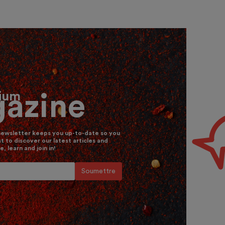
rium
azine
newsletter keeps you up-to-date so you
st to discover our latest articles and
e, learn and join in!