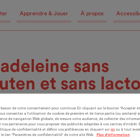
ter
Apprendre & Jouer
À propos
Accessibi
adeleine sans
uten et sans lact
sez un moment de délice !
besoin de votre consentement pour continuer En cliquant sur le bouton "Accepter e
ous consentez a l'utilisation de cookies de première et de tierce partie (ou similaire) a
ience de navigation Web globale, de mesure votre audience, de collecter des informat
 nos partenaires pour vous proposer des publicités adaptées à vos centres d'intérêt. 
0 comments
litique de confidentialité et définir vos préférences en cliquant sur
ici
ou à tout mom
 le lien "Paramètres de confidentialité" de notre site Web.
Plus d'information