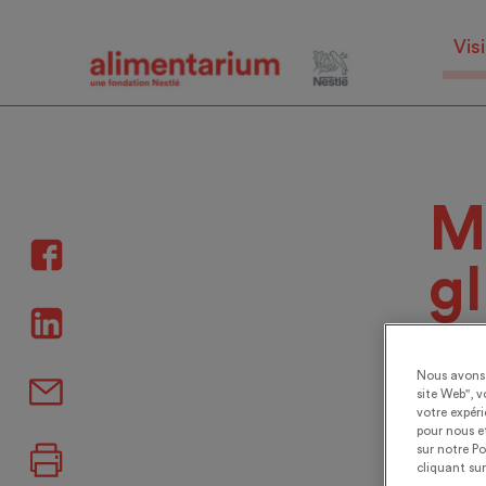
Skip
to
Visi
main
content
M
gl
Pas
Nous avons 
site Web", v
votre expér
pour nous et
sur notre Po
cliquant sur