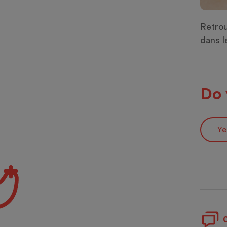
Retrou
dans l
Do 
Ye