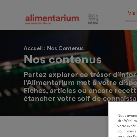
Skip
to
Visi
main
content
Accueil
Nos Contenus
Nos contenus
Partez explorer ce trésor d’info
l’Alimentarium met à votre dispos
Fiches, articles ou encore recett
étancher votre soif de connaiss
Nous avons 
site Web", v
votre expér
pour nous et
sur notre Po