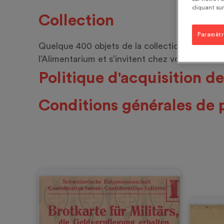
cliquant sur
Collection
Paramètr
Quelque 400 objets de la collection du Musée
l’Alimentarium et s’invitent chez vous !
Politique d'acquisition d
Conditions générales de 