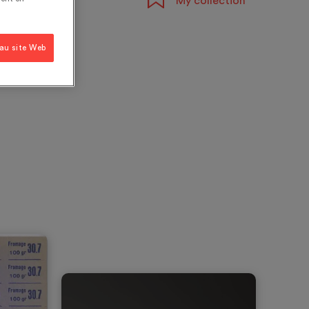
My collection
 au site Web