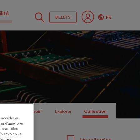
lité
FR
BILLETS
Suive
nous
s
Fiches "Savoir"
Explorer
Collection
t accéder au
fin d'améliorer
ions utiles
En savoir plus
ent en