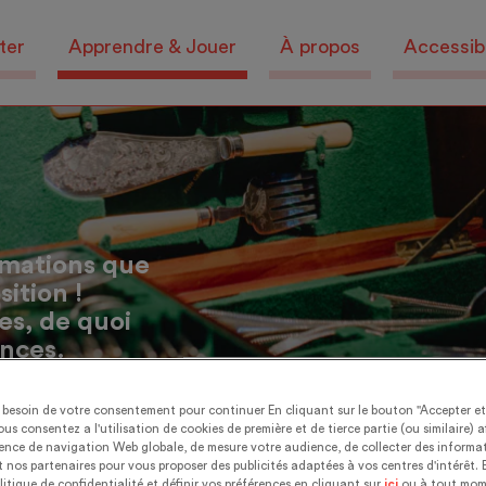
ter
Apprendre & Jouer
À propos
Accessibi
rmations que
ition !
es, de quoi
ances.
Recettes
Dossiers pédagogique
besoin de votre consentement pour continuer En cliquant sur le bouton "Accepter e
ous consentez a l'utilisation de cookies de première et de tierce partie (ou similaire) a
ience de navigation Web globale, de mesure votre audience, de collecter des informat
 nos partenaires pour vous proposer des publicités adaptées à vos centres d'intérêt. 
litique de confidentialité et définir vos préférences en cliquant sur
ici
ou à tout mom