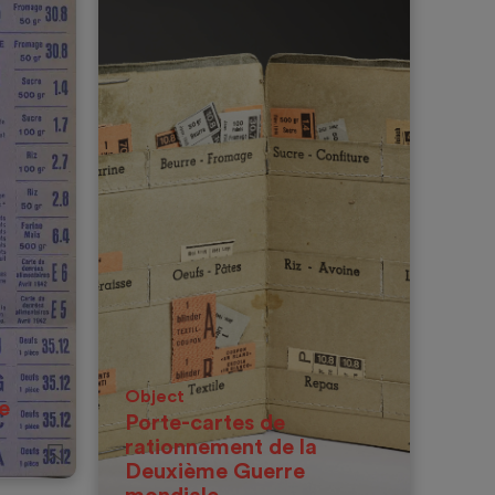
Object
e
Porte-cartes de
rationnement de la
Deuxième Guerre
Date