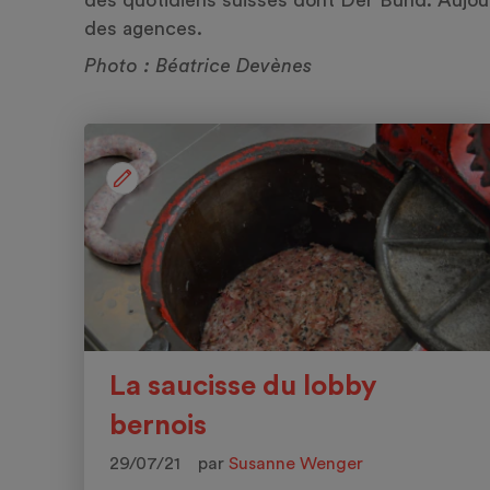
des quotidiens suisses dont Der Bund. Aujourd
des agences.
Photo : Béatrice Devènes
La saucisse du lobby
bernois
29/07/21
par
Susanne Wenger