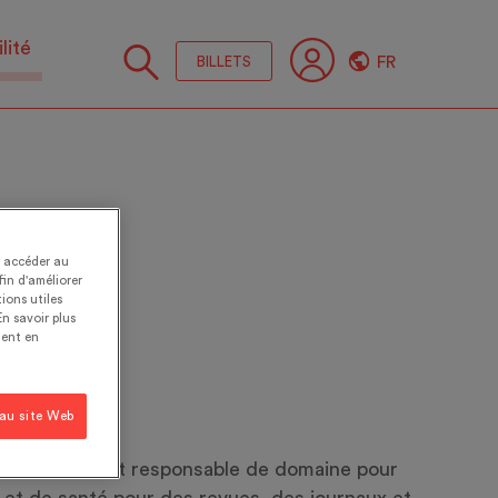
lité
FR
BILLETS
Suive
nous
t accéder au
fin d'améliorer
ions utiles
En savoir plus
ent en
 au site Web
t qu’éditrice et responsable de domaine pour