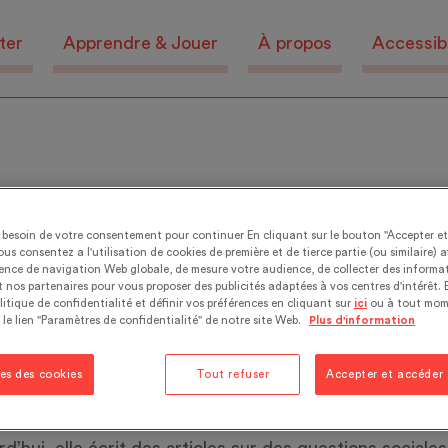
ter
Apprendre & Jouer
À propos
Accessibi
er
besoin de votre consentement pour continuer En cliquant sur le bouton "Accepter e
ous consentez a l'utilisation de cookies de première et de tierce partie (ou similaire) a
ience de navigation Web globale, de mesure votre audience, de collecter des informat
 nos partenaires pour vous proposer des publicités adaptées à vos centres d'intérêt. 
litique de confidentialité et définir vos préférences en cliquant sur
ici
ou à tout mom
 le lien "Paramètres de confidentialité" de notre site Web.
Plus d'information
es des cookies
Tout refuser
Accepter et accéder
dépendante à Berne. Elle a travaillé des années en tan